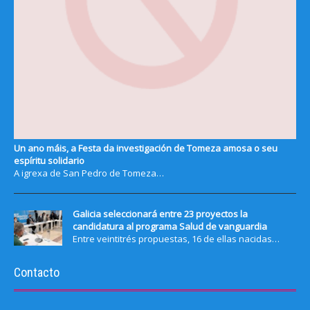
Un ano máis, a Festa da investigación de Tomeza amosa o seu
espíritu solidario
A igrexa de San Pedro de Tomeza…
Galicia seleccionará entre 23 proyectos la
candidatura al programa Salud de vanguardia
Entre veintitrés propuestas, 16 de ellas nacidas…
Contacto