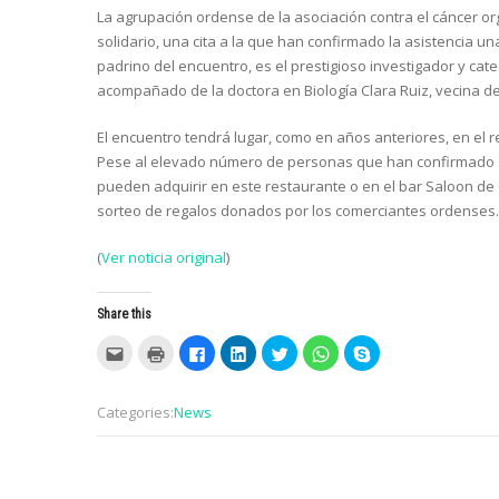
La agrupación ordense de la asociación contra el cáncer or
solidario, una cita a la que han confirmado la asistencia u
padrino del encuentro, es el prestigioso investigador y cat
acompañado de la doctora en Biología Clara Ruiz, vecina d
El encuentro tendrá lugar, como en años anteriores, en el re
Pese al elevado número de personas que han confirmado su
pueden adquirir en este restaurante o en el bar Saloon de 
sorteo de regalos donados por los comerciantes ordenses.
(
Ver noticia original
)
Share this
C
C
C
C
C
C
C
l
l
l
l
l
l
l
i
i
i
i
i
i
i
c
c
c
c
c
c
c
k
k
k
k
k
k
k
Categories:
News
t
t
t
t
t
t
t
o
o
o
o
o
o
o
e
p
s
s
s
s
s
m
r
h
h
h
h
h
a
i
a
a
a
a
a
i
n
r
r
r
r
r
Post
l
t
e
e
e
e
e