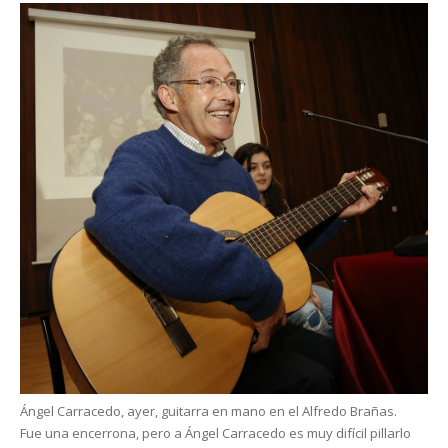
Ángel Carracedo, ayer, guitarra en mano en el Alfredo Brañas.
Fue una encerrona, pero a Ángel Carracedo es muy difícil pillarlo