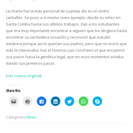
La charla fue la más personal de cuantas dio en el centro
carballés. Se puso a sí mismo como ejemplo, desde su niñez en
Santa Comba hasta sus últimos trabajos. Dijo a los estudiantes
que era muy importante encontrar a alguien que los dirigiera hasta
encontrar su verdadera vocación y reconoció que estudió
medicina porque así lo querían sus padres, pero que no era lo que
más le interesaba. Fue el forense Luis Concheiro el que encaminó
sus pasos hacia la genética legal, que en esos momentos estaba
dando sus primeros pasos.
(
Ver noticia original
)
Share this
C
C
C
C
C
C
C
l
l
l
l
l
l
l
i
i
i
i
i
i
i
c
c
c
c
c
c
c
k
k
k
k
k
k
k
Categories:
News
t
t
t
t
t
t
t
o
o
o
o
o
o
o
e
p
s
s
s
s
s
m
r
h
h
h
h
h
a
i
a
a
a
a
a