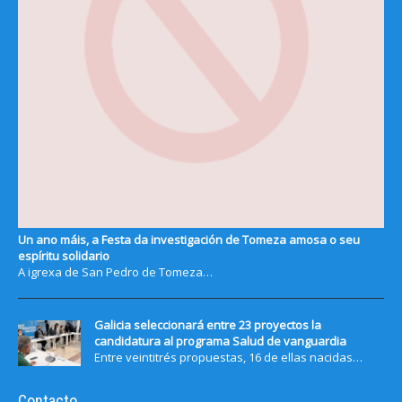
Un ano máis, a Festa da investigación de Tomeza amosa o seu
espíritu solidario
A igrexa de San Pedro de Tomeza…
Galicia seleccionará entre 23 proyectos la
candidatura al programa Salud de vanguardia
Entre veintitrés propuestas, 16 de ellas nacidas…
Contacto