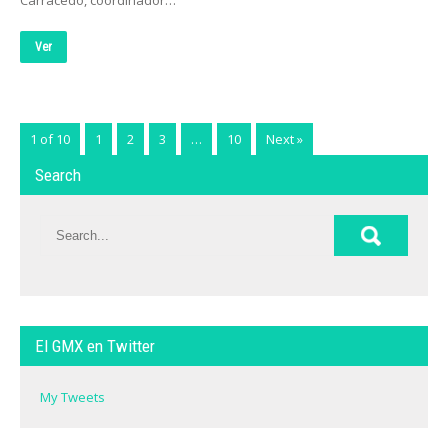
Carracedo, coordinador…
Ver
1 of 10
1
2
3
…
10
Next »
Search
El GMX en Twitter
My Tweets