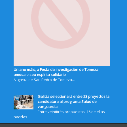
Un ano máis, a Festa da investigación de Tomeza
amosa o seu espíritu solidario
A igrexa de San Pedro de Tomeza…
Galicia seleccionará entre 23 proyectos la
candidatura al programa Salud de
vanguardia
Entre veintitrés propuestas, 16 de ellas
nacidas…