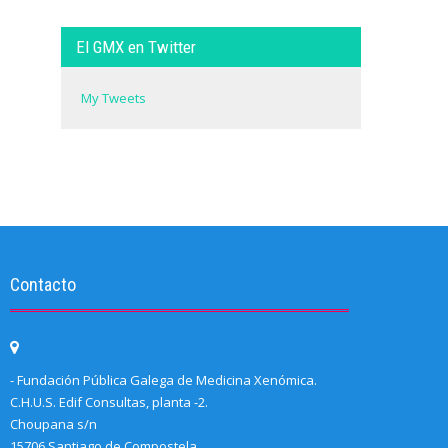
El GMX en Twitter
My Tweets
Contacto
- Fundación Pública Galega de Medicina Xenómica.
C.H.U.S. Edif Consultas, planta -2.
Choupana s/n
15706 Santiago de Compostela