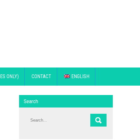
ES ONLY)
CONTACT
ENGLISH
Search