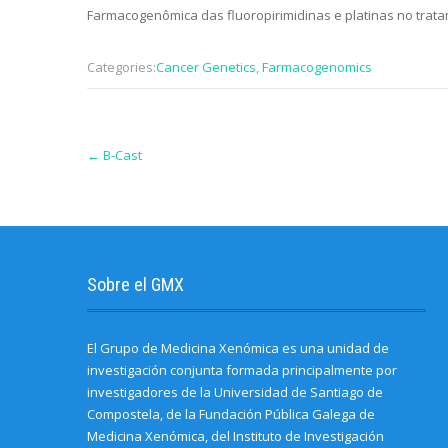
Farmacogenômica das fluoropirimidinas e platinas no trata
Categories:
Cancer Genetics
,
Farmacogenomics
Post
←
B-Cast
navigation
Sobre el GMX
El Grupo de Medicina Xenómica es una unidad de
investigación conjunta formada principalmente por
investigadores de la Universidad de Santiago de
Compostela, de la Fundación Pública Galega de
Medicina Xenómica, del Instituto de Investigación