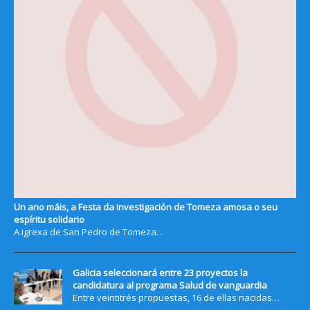
Un ano máis, a Festa da investigación de Tomeza amosa o seu
espíritu solidario
A igrexa de San Pedro de Tomeza…
Galicia seleccionará entre 23 proyectos la
candidatura al programa Salud de vanguardia
Entre veintitrés propuestas, 16 de ellas nacidas…