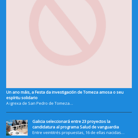
Un ano máis, a Festa da investigación de Tomeza amosa o seu
espíritu solidario
A igrexa de San Pedro de Tomeza…
Galicia seleccionará entre 23 proyectos la
candidatura al programa Salud de vanguardia
Entre veintitrés propuestas, 16 de ellas nacidas…