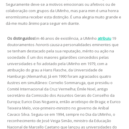
Seguramente deve-se a motivos emocionais ou afetivos ou de
colaboração com grupos da UMinho, mas para mim é uma honra
enormíssima receber esta distinção. É uma alegria muito grande e
dá-me muito ânimo para seguir em diante.
Os distinguidos
Em 46 anos de existência, a UMinho
atribuiu
19
doutoramentos
honoris causa
a personalidades eminentes que
se tenham destacado pela sua reputação, mérito ou ação na
sociedade. É um dos maiores galardões concedidos pelas
universidades e foi adotado pela UMinho em 1979, com a
atribuição do grau a Hans Flasche, da Universidade de
Hamburgo (Alemanha). Já em 1990 foram agraciados quatro
ilustres em simultâneo: Cornelio Sommaruga, que presidiu o
Comité Internacional da Cruz Vermelha; Émile Noel, antigo
secretário da Comissão dos Assuntos Gerais do Conselho da
Europa; Eurico Dias Nogueira, então arcebispo de Braga; e Eurico
Teixeira Melo, vice-primeiro-ministro no governo de Aníbal
Cavaco Silva. Seguiu-se em 1994, sempre no Dia da UMinho, o
reconhecimento de José Veiga Simão, ministro da Educação
Nacional de Marcello Caetano que lançou as universidades do