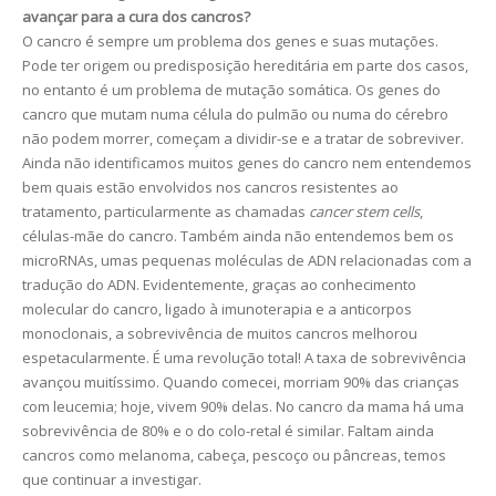
avançar para a cura dos cancros?
O cancro é sempre um problema dos genes e suas mutações.
Pode ter origem ou predisposição hereditária em parte dos casos,
no entanto é um problema de mutação somática. Os genes do
cancro que mutam numa célula do pulmão ou numa do cérebro
não podem morrer, começam a dividir-se e a tratar de sobreviver.
Ainda não identificamos muitos genes do cancro nem entendemos
bem quais estão envolvidos nos cancros resistentes ao
tratamento, particularmente as chamadas
cancer stem cells
,
células-mãe do cancro. Também ainda não entendemos bem os
microRNAs, umas pequenas moléculas de ADN relacionadas com a
tradução do ADN. Evidentemente, graças ao conhecimento
molecular do cancro, ligado à imunoterapia e a anticorpos
monoclonais, a sobrevivência de muitos cancros melhorou
espetacularmente. É uma revolução total! A taxa de sobrevivência
avançou muitíssimo. Quando comecei, morriam 90% das crianças
com leucemia; hoje, vivem 90% delas. No cancro da mama há uma
sobrevivência de 80% e o do colo-retal é similar. Faltam ainda
cancros como melanoma, cabeça, pescoço ou pâncreas, temos
que continuar a investigar.