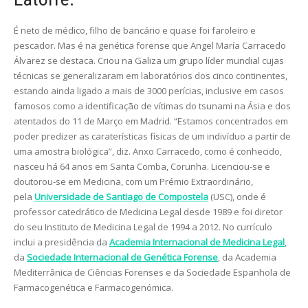
É neto de médico, filho de bancário e quase foi faroleiro e
pescador. Mas é na genética forense que Angel María Carracedo
Álvarez se destaca. Criou na Galiza um grupo líder mundial cujas
técnicas se generalizaram em laboratórios dos cinco continentes,
estando ainda ligado a mais de 3000 perícias, inclusive em casos
famosos como a identificação de vítimas do tsunami na Ásia e dos
atentados do 11 de Março em Madrid. “Estamos concentrados em
poder predizer as caraterísticas físicas de um indivíduo a partir de
uma amostra biológica”, diz. Anxo Carracedo, como é conhecido,
nasceu há 64 anos em Santa Comba, Corunha. Licenciou-se e
doutorou-se em Medicina, com um Prémio Extraordinário,
pela
Universidade de Santiago de Compostela
(USC), onde é
professor catedrático de Medicina Legal desde 1989 e foi diretor
do seu Instituto de Medicina Legal de 1994 a 2012. No currículo
inclui a presidência da
Academia Internacional de Medicina Legal
,
da
Sociedade Internacional de Genética Forense
, da Academia
Mediterrânica de Ciências Forenses e da Sociedade Espanhola de
Farmacogenética e Farmacogenómica.