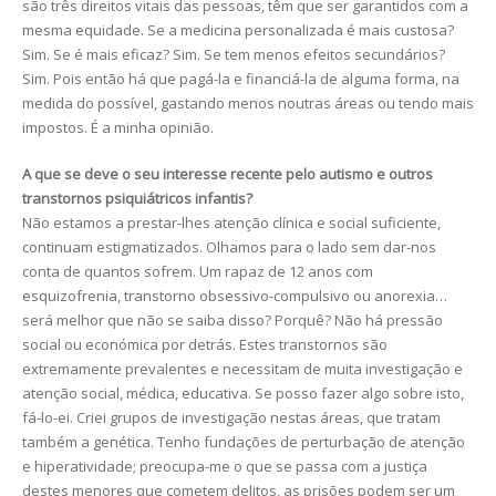
são três direitos vitais das pessoas, têm que ser garantidos com a
mesma equidade. Se a medicina personalizada é mais custosa?
Sim. Se é mais eficaz? Sim. Se tem menos efeitos secundários?
Sim. Pois então há que pagá-la e financiá-la de alguma forma, na
medida do possível, gastando menos noutras áreas ou tendo mais
impostos. É a minha opinião.
A que se deve o seu interesse recente pelo autismo e outros
transtornos psiquiátricos infantis?
Não estamos a prestar-lhes atenção clínica e social suficiente,
continuam estigmatizados. Olhamos para o lado sem dar-nos
conta de quantos sofrem. Um rapaz de 12 anos com
esquizofrenia, transtorno obsessivo-compulsivo ou anorexia…
será melhor que não se saiba disso? Porquê? Não há pressão
social ou económica por detrás. Estes transtornos são
extremamente prevalentes e necessitam de muita investigação e
atenção social, médica, educativa. Se posso fazer algo sobre isto,
fá-lo-ei. Criei grupos de investigação nestas áreas, que tratam
também a genética. Tenho fundações de perturbação de atenção
e hiperatividade; preocupa-me o que se passa com a justiça
destes menores que cometem delitos, as prisões podem ser um