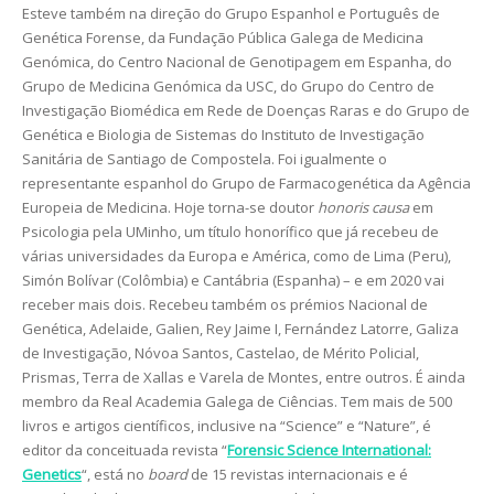
Esteve também na direção do Grupo Espanhol e Português de
Genética Forense, da Fundação Pública Galega de Medicina
Genómica, do Centro Nacional de Genotipagem em Espanha, do
Grupo de Medicina Genómica da USC, do Grupo do Centro de
Investigação Biomédica em Rede de Doenças Raras e do Grupo de
Genética e Biologia de Sistemas do Instituto de Investigação
Sanitária de Santiago de Compostela. Foi igualmente o
representante espanhol do Grupo de Farmacogenética da Agência
Europeia de Medicina. Hoje torna-se doutor
honoris causa
em
Psicologia pela UMinho, um título honorífico que já recebeu de
várias universidades da Europa e América, como de Lima (Peru),
Simón Bolívar (Colômbia) e Cantábria (Espanha) – e em 2020 vai
receber mais dois. Recebeu também os prémios Nacional de
Genética, Adelaide, Galien, Rey Jaime I, Fernández Latorre, Galiza
de Investigação, Nóvoa Santos, Castelao, de Mérito Policial,
Prismas, Terra de Xallas e Varela de Montes, entre outros. É ainda
membro da Real Academia Galega de Ciências. Tem mais de 500
livros e artigos científicos, inclusive na “Science” e “Nature”, é
editor da conceituada revista “
Forensic Science International:
Genetics
“, está no
board
de 15 revistas internacionais e é