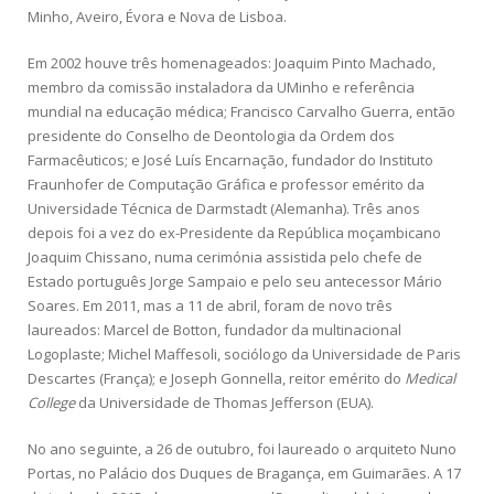
Minho, Aveiro, Évora e Nova de Lisboa.
Em 2002 houve três homenageados: Joaquim Pinto Machado,
membro da comissão instaladora da UMinho e referência
mundial na educação médica; Francisco Carvalho Guerra, então
presidente do Conselho de Deontologia da Ordem dos
Farmacêuticos; e José Luís Encarnação, fundador do Instituto
Fraunhofer de Computação Gráfica e professor emérito da
Universidade Técnica de Darmstadt (Alemanha). Três anos
depois foi a vez do ex-Presidente da República moçambicano
Joaquim Chissano, numa cerimónia assistida pelo chefe de
Estado português Jorge Sampaio e pelo seu antecessor Mário
Soares. Em 2011, mas a 11 de abril, foram de novo três
laureados: Marcel de Botton, fundador da multinacional
Logoplaste; Michel Maffesoli, sociólogo da Universidade de Paris
Descartes (França); e Joseph Gonnella, reitor emérito do
Medical
College
da Universidade de Thomas Jefferson (EUA).
No ano seguinte, a 26 de outubro, foi laureado o arquiteto Nuno
Portas, no Palácio dos Duques de Bragança, em Guimarães. A 17