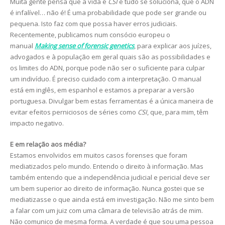
Muita gente pensa que a vida é
CSI
e tudo se soluciona, que o ADN
é infalível… não é! É uma probabilidade que pode ser grande ou
pequena. Isto faz com que possa haver erros judiciais.
Recentemente, publicamos num consócio europeu o
manual
Making sense of forensic genetics
, para explicar aos juízes,
advogados e à população em geral quais são as possibilidades e
os limites do ADN, porque pode não ser o suficiente para culpar
um indivíduo. É preciso cuidado com a interpretação. O manual
está em inglês, em espanhol e estamos a preparar a versão
portuguesa. Divulgar bem estas ferramentas é a única maneira de
evitar efeitos perniciosos de séries como
CSI
, que, para mim, têm
impacto negativo.
E em relação aos média?
Estamos envolvidos em muitos casos forenses que foram
mediatizados pelo mundo. Entendo o direito à informação. Mas
também entendo que a independência judicial e pericial deve ser
um bem superior ao direito de informação. Nunca gostei que se
mediatizasse o que ainda está em investigação. Não me sinto bem
a falar com um juiz com uma câmara de televisão atrás de mim.
Não comunico de mesma forma. A verdade é que sou uma pessoa