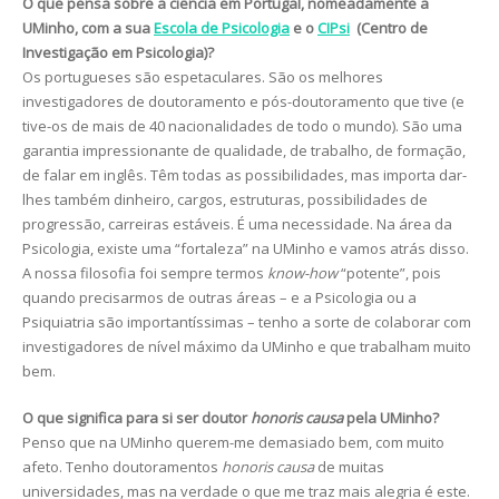
O que pensa sobre a ciência em Portugal, nomeadamente a
UMinho, com a sua
Escola de Psicologia
e o
CIPsi
(
Centro de
Investigação em Psicologia)
?
Os portugueses são espetaculares. São os melhores
investigadores de doutoramento e pós-doutoramento que tive (e
tive-os de mais de 40 nacionalidades de todo o mundo). São uma
garantia impressionante de qualidade, de trabalho, de formação,
de falar em inglês. Têm todas as possibilidades, mas importa dar-
lhes também dinheiro, cargos, estruturas, possibilidades de
progressão, carreiras estáveis. É uma necessidade. Na área da
Psicologia, existe uma “fortaleza” na UMinho e vamos atrás disso.
A nossa filosofia foi sempre termos
know-how
“potente”, pois
quando precisarmos de outras áreas – e a Psicologia ou a
Psiquiatria são importantíssimas – tenho a sorte de colaborar com
investigadores de nível máximo da UMinho e que trabalham muito
bem.
O que significa para si ser doutor
honoris causa
pela UMinho?
Penso que na UMinho querem-me demasiado bem, com muito
afeto. Tenho doutoramentos
honoris causa
de muitas
universidades, mas na verdade o que me traz mais alegria é este.