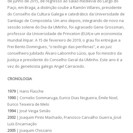
de junho de 2015, de regresso ao salão medieval do Largo do
Paço, em Braga, a distinção coube a Ramón Villares, presidente
do Conselho da Cultura Galega e catedrático da Universidade de
Santiago de Compostela. Um ano depois, integrando de novo na
sessão solene do Dia da UMinho, foi agraciado Gene Grossman,
professor da Universidade de Princeton (EUA) e um economista
mundial ímpar. A 15 de fevereiro de 2019, o grau foi entregue a
Frei Bento Domingues, “o teólogo das periferias”, e ao juiz
conselheiro jubilado Álvaro Laborinho Lúcio, que foi ministro da
Justiça e presidente do Conselho Geral da UMinho. Este ano é a
vez do geneticista galego Angel Carracedo.
CRONOLOGIA
1979
| Hans Flasche
1990
| Cornelio Sommaruga, Eurico Dias Nogueira, Émile Noel,
Eurico Teixeira de Melo
1994
| José Veiga Simão
2002
| Joaquim Pinto Machado, Francisco Carvalho Guerra, José
Luís Encarnação
2005
| Joaquim Chissano