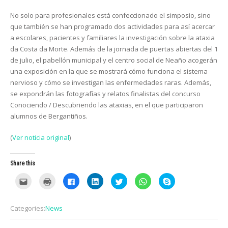
No solo para profesionales está confeccionado el simposio, sino
que también se han programado dos actividades para así acercar
a escolares, pacientes y familiares la investigación sobre la ataxia
da Costa da Morte. Además de la jornada de puertas abiertas del 1
de julio, el pabellón municipal y el centro social de Neaño acogerán
una exposición en la que se mostrará cómo funciona el sistema
nervioso y cómo se investigan las enfermedades raras. Además,
se expondrán las fotografías y relatos finalistas del concurso
Conociendo / Descubriendo las ataxias, en el que participaron
alumnos de Bergantiños.
(
Ver noticia original
)
Share this
C
C
C
C
C
C
C
l
l
l
l
l
l
l
i
i
i
i
i
i
i
c
c
c
c
c
c
c
k
k
k
k
k
k
k
Categories:
News
t
t
t
t
t
t
t
o
o
o
o
o
o
o
e
p
s
s
s
s
s