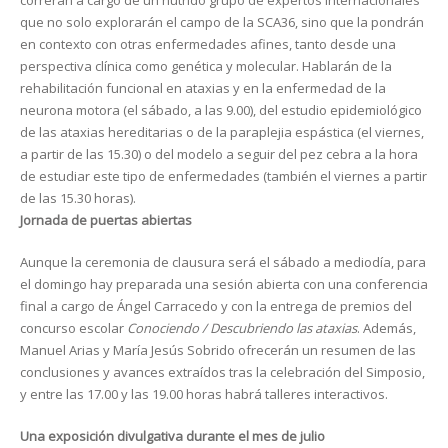
correrán a cargo de un nutrido grupo de expertos internacionales
que no solo explorarán el campo de la SCA36, sino que la pondrán
en contexto con otras enfermedades afines, tanto desde una
perspectiva clínica como genética y molecular. Hablarán de la
rehabilitación funcional en ataxias y en la enfermedad de la
neurona motora (el sábado, a las 9.00), del estudio epidemiológico
de las ataxias hereditarias o de la paraplejia espástica (el viernes,
a partir de las 15.30) o del modelo a seguir del pez cebra a la hora
de estudiar este tipo de enfermedades (también el viernes a partir
de las 15.30 horas).
Jornada de puertas abiertas
Aunque la ceremonia de clausura será el sábado a mediodía, para
el domingo hay preparada una sesión abierta con una conferencia
final a cargo de Ángel Carracedo y con la entrega de premios del
concurso escolar
Conociendo / Descubriendo las ataxias
. Además,
Manuel Arias y María Jesús Sobrido ofrecerán un resumen de las
conclusiones y avances extraídos tras la celebración del Simposio,
y entre las 17.00 y las 19.00 horas habrá talleres interactivos.
Una exposición divulgativa durante el mes de julio