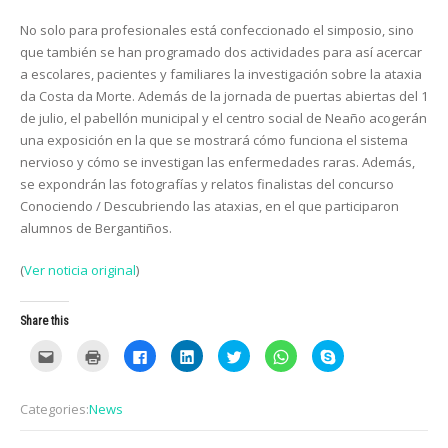
No solo para profesionales está confeccionado el simposio, sino
que también se han programado dos actividades para así acercar
a escolares, pacientes y familiares la investigación sobre la ataxia
da Costa da Morte. Además de la jornada de puertas abiertas del 1
de julio, el pabellón municipal y el centro social de Neaño acogerán
una exposición en la que se mostrará cómo funciona el sistema
nervioso y cómo se investigan las enfermedades raras. Además,
se expondrán las fotografías y relatos finalistas del concurso
Conociendo / Descubriendo las ataxias, en el que participaron
alumnos de Bergantiños.
(
Ver noticia original
)
Share this
C
C
C
C
C
C
C
l
l
l
l
l
l
l
i
i
i
i
i
i
i
c
c
c
c
c
c
c
k
k
k
k
k
k
k
Categories:
News
t
t
t
t
t
t
t
o
o
o
o
o
o
o
e
p
s
s
s
s
s