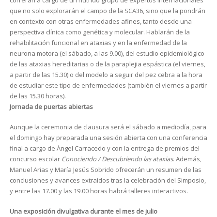
correrán a cargo de un nutrido grupo de expertos internacionales
que no solo explorarán el campo de la SCA36, sino que la pondrán
en contexto con otras enfermedades afines, tanto desde una
perspectiva clínica como genética y molecular. Hablarán de la
rehabilitación funcional en ataxias y en la enfermedad de la
neurona motora (el sábado, a las 9.00), del estudio epidemiológico
de las ataxias hereditarias o de la paraplejia espástica (el viernes,
a partir de las 15.30) o del modelo a seguir del pez cebra a la hora
de estudiar este tipo de enfermedades (también el viernes a partir
de las 15.30 horas).
Jornada de puertas abiertas
Aunque la ceremonia de clausura será el sábado a mediodía, para
el domingo hay preparada una sesión abierta con una conferencia
final a cargo de Ángel Carracedo y con la entrega de premios del
concurso escolar
Conociendo / Descubriendo las ataxias
. Además,
Manuel Arias y María Jesús Sobrido ofrecerán un resumen de las
conclusiones y avances extraídos tras la celebración del Simposio,
y entre las 17.00 y las 19.00 horas habrá talleres interactivos.
Una exposición divulgativa durante el mes de julio