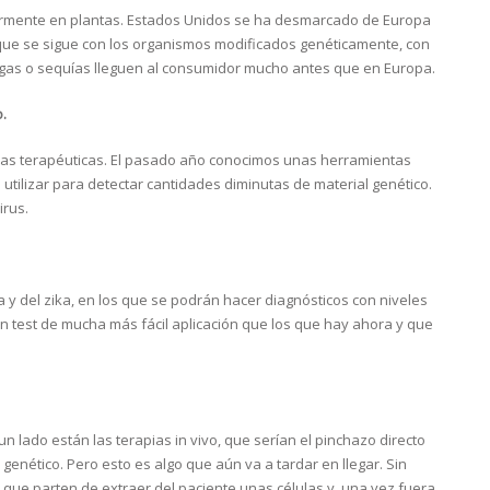
larmente en plantas. Estados Unidos se ha desmarcado de Europa
ón que se sigue con los organismos modificados genéticamente, con
lagas o sequías lleguen al consumidor mucho antes que en Europa.
.
ue las terapéuticas. El pasado año conocimos unas herramientas
tilizar para detectar cantidades diminutas de material genético.
irus.
 y del zika, en los que se podrán hacer diagnósticos con niveles
án test de mucha más fácil aplicación que los que hay ahora y que
 lado están las terapias in vivo, que serían el pinchazo directo
enético. Pero esto es algo que aún va a tardar en llegar. Sin
s que parten de extraer del paciente unas células y, una vez fuera