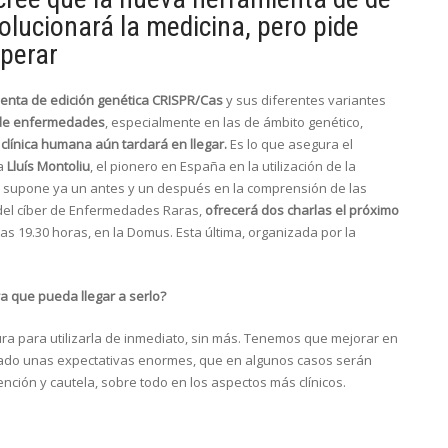
lucionará la medicina, pero pide
perar
enta de edición genética CRISPR/Cas
y sus diferentes variantes
o de enfermedades
, especialmente en las de ámbito genético,
clínica humana aún tardará en llegar.
Es lo que asegura el
ía
Lluís Montoliu
, el pionero en España en la utilización de la
e supone ya un antes y un después en la comprensión de las
del cíber de Enfermedades Raras,
ofrecerá dos charlas el próximo
 las 19.30 horas, en la Domus. Esta última, organizada por la
a que pueda llegar a serlo?
ura para utilizarla de inmediato, sin más. Tenemos que mejorar en
erado unas expectativas enormes, que en algunos casos serán
ención y cautela, sobre todo en los aspectos más clínicos.