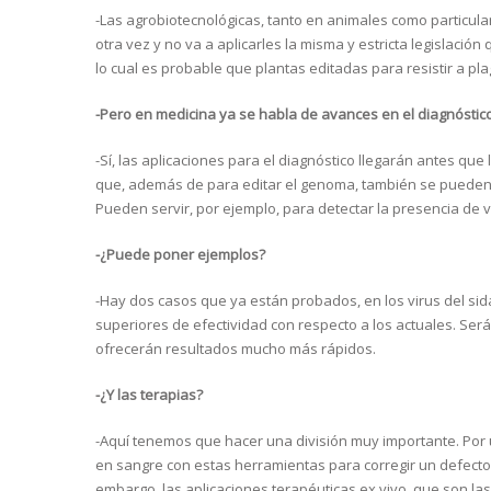
-Las agrobiotecnológicas, tanto en animales como particu
otra vez y no va a aplicarles la misma y estricta legislaci
lo cual es probable que plantas editadas para resistir a p
-Pero en medicina ya se habla de avances en el diagnóstico
-Sí, las aplicaciones para el diagnóstico llegarán antes q
que, además de para editar el genoma, también se pueden u
Pueden servir, por ejemplo, para detectar la presencia de v
-¿Puede poner ejemplos?
-Hay dos casos que ya están probados, en los virus del sida
superiores de efectividad con respecto a los actuales. Ser
ofrecerán resultados mucho más rápidos.
-¿Y las terapias?
-Aquí tenemos que hacer una división muy importante. Por un
en sangre con estas herramientas para corregir un defecto g
embargo, las aplicaciones terapéuticas ex vivo, que son la