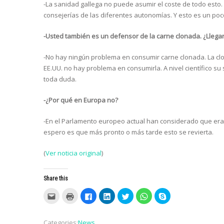
-La sanidad gallega no puede asumir el coste de todo esto
consejerías de las diferentes autonomías. Y esto es un p
-Usted también es un defensor de la carne clonada. ¿Llega
-No hay ningún problema en consumir carne clonada. La cl
EE.UU. no hay problema en consumirla. A nivel científico s
toda duda.
-¿Por qué en Europa no?
-En el Parlamento europeo actual han considerado que era
espero es que más pronto o más tarde esto se revierta.
(
Ver noticia original
)
Share this
C
C
C
C
C
C
C
l
l
l
l
l
l
l
i
i
i
i
i
i
i
c
c
c
c
c
c
c
k
k
k
k
k
k
k
Categories:
News