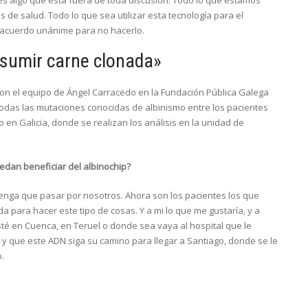
e es algo que está fuera de toda discusión. Todo lo que estamos
de salud. Todo lo que sea utilizar esta tecnología para el
acuerdo unánime para no hacerlo.
sumir carne clonada»
con el equipo de Ángel Carracedo en la Fundación Pública Galega
todas las mutaciones conocidas de albinismo entre los pacientes
o en Galicia, donde se realizan los análisis en la unidad de
dan beneficiar del albinochip?
 tenga que pasar por nosotros. Ahora son los pacientes los que
 para hacer este tipo de cosas. Y a mi lo que me gustaría, y a
té en Cuenca, en Teruel o donde sea vaya al hospital que le
y que este ADN siga su camino para llegar a Santiago, donde se le
o.