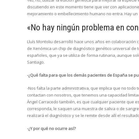
-No, no, utilizar la edición genética para mejorar la especi
discutiendo en este momento tiene que ver con aplicaciones 
mejoramiento o embellecimiento humano no entra. Hay un 
«No hay ningún problema en con
Lluís Montoliu desarrolló hace unos años en colaboración 
de Xenómica un chip de diagnóstico genético universal de 
españoles, que ya se utiliza de forma rutinaria, aunque sol
Santiago.
-¿Qué falta para que los demás pacientes de España se pue
-Nos falta la parte administrativa, que implica que no todo
contactan con nosotros, que tenemos una capacidad limitada
Ángel Carracedo también, es que cualquier paciente que es
corresponda, le saquen una muestra de saliva o de sangre 
realizará el diagnóstico y se le remite desde allí el resultad
-¿Y por qué no ocurre así?