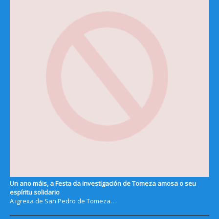
Un ano máis, a Festa da investigación de Tomeza amosa o seu
espíritu solidario
A igrexa de San Pedro de Tomeza…