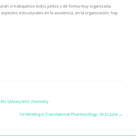
guirán si trabajamos todos juntos y de forma muy organizada.
aspectos estructurales en la asistencia, en la organización, hay
AGEN’s QIAseq NGS chemistry
1st Meeting in Translational Pharmacology: 19-22 June
→