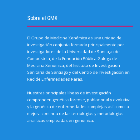
e
w
(
(
O
(
e
n
w
O
O
p
O
n
d
i
p
p
e
p
s
(
n
e
e
n
e
i
O
d
n
n
s
n
n
Sobre el GMX
p
o
s
s
i
s
n
e
w
i
i
n
i
e
n
)
n
n
n
n
w
s
n
n
e
n
w
i
e
e
w
e
i
El Grupo de Medicina Xenómica es una unidad de
n
w
w
w
w
n
n
w
w
i
w
d
investigación conjunta formada principalmente por
e
i
i
n
i
o
w
n
n
d
n
w
investigadores de la Universidad de Santiago de
w
d
d
o
d
)
i
o
o
w
o
Compostela, de la Fundación Pública Galega de
n
w
w
)
w
Medicina Xenómica, del Instituto de Investigación
d
)
)
)
o
Sanitaria de Santiago y del Centro de Investigación en
w
)
Red de Enfermedades Raras.
Nuestras principales líneas de investigación
comprenden genética forense, poblacional y evolutiva
y la genética de enfermedades complejas así como la
mejora continua de las tecnologías y metodologías
analíticas empleadas en genómica.