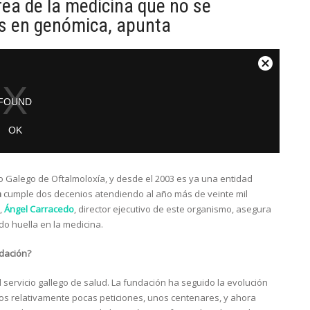
ea de la medicina que no se
es en genómica, apunta
o Galego de Oftalmoloxía, y desde el 2003 es ya una entidad
a
cumple dos decenios atendiendo al año más de veinte mil
,
Ángel Carracedo
, director ejecutivo de este organismo, asegura
do huella en la medicina.
ndación?
ervicio gallego de salud. La fundación ha seguido la evolución
mos relativamente pocas peticiones, unos centenares, y ahora