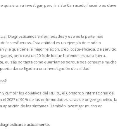
quisieran a investigar, pero, insiste Carracedo, hacerlo es clave
cial. Diagnosticamos enfermedades y esa es la parte más
 de los esfuerzos. Esta entidad es un ejemplo de modelo
 y la que tiene la mejor relación, creo, coste-eficacia. Da servicio
ados, pero casi un 20 % de lo que hacemos es para fuera.
ante, quizás no tanta como querríamos porque nos consume mucho
o puede darse ligada a una investigación de calidad.
mos?
n y cumplir los objetivos del IRDiRC, el Consorcio Internacional de
el 2027 el 90 % de las enfermedades raras de origen genético, la
la aparición de los síntomas. También investigar mucho en
 diagnosticarse actualmente.