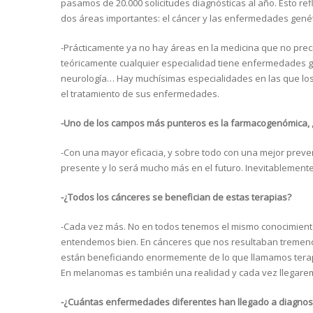
pasamos de 20.000 solicitudes diagnósticas al año. Esto re
dos áreas importantes: el cáncer y las enfermedades genét
-Prácticamente ya no hay áreas en la medicina que no preci
teóricamente cualquier especialidad tiene enfermedades ge
neurología… Hay muchísimas especialidades en las que los an
el tratamiento de sus enfermedades.
-Uno de los campos más punteros es la farmacogenómica, 
-Con una mayor eficacia, y sobre todo con una mejor preven
presente y lo será mucho más en el futuro. Inevitablemente
-¿Todos los cánceres se benefician de estas terapias?
-Cada vez más. No en todos tenemos el mismo conocimient
entendemos bien. En cánceres que nos resultaban tremend
están beneficiando enormemente de lo que llamamos terapi
En melanomas es también una realidad y cada vez llegare
-¿Cuántas enfermedades diferentes han llegado a diagnost