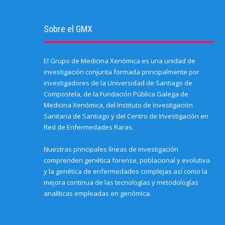
e
w
(
(
O
(
e
n
w
O
O
p
O
n
d
i
p
p
e
p
s
(
n
e
e
n
e
i
O
d
n
n
s
n
n
Sobre el GMX
p
o
s
s
i
s
n
e
w
i
i
n
i
e
n
)
n
n
n
n
w
s
n
n
e
n
w
i
e
e
w
e
i
El Grupo de Medicina Xenómica es una unidad de
n
w
w
w
w
n
n
w
w
i
w
d
investigación conjunta formada principalmente por
e
i
i
n
i
o
w
n
n
d
n
w
investigadores de la Universidad de Santiago de
w
d
d
o
d
)
i
o
o
w
o
Compostela, de la Fundación Pública Galega de
n
w
w
)
w
Medicina Xenómica, del Instituto de Investigación
d
)
)
)
o
Sanitaria de Santiago y del Centro de Investigación en
w
)
Red de Enfermedades Raras.
Nuestras principales líneas de investigación
comprenden genética forense, poblacional y evolutiva
y la genética de enfermedades complejas así como la
mejora continua de las tecnologías y metodologías
analíticas empleadas en genómica.