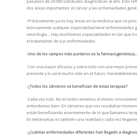
pasamos de 20.000 solicitudes diagnósticas al año. Esto re
dos áreas importantes: el cáncer y las enfermedades genét
-Prácticamente ya no hay áreas en la medicina que no preci
teóricamente cualquier especialidad tiene enfermedades ge
neurología… Hay muchísimas especialidades en las que los an
el tratamiento de sus enfermedades.
-Uno de los campos más punteros es la farmacogenómica, 
-Con una mayor eficacia, y sobre todo con una mejor preven
presente y lo será mucho más en el futuro. Inevitablemente
-¿Todos los cánceres se benefician de estas terapias?
-Cada vez más. No en todos tenemos el mismo conocimient
entendemos bien. En cánceres que nos resultaban tremend
están beneficiando enormemente de lo que llamamos terapi
En melanomas es también una realidad y cada vez llegare
-¿Cuántas enfermedades diferentes han llegado a diagnost