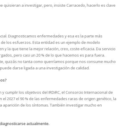
quisieran a investigar, pero, insiste Carracedo, hacerlo es clave
cial. Diagnosticamos enfermedades y esa es la parte más
 de los esfuerzos. Esta entidad es un ejemplo de modelo
 y la que tiene la mejor relación, creo, coste-eficacia. Da servicio
ados, pero casi un 20 % de lo que hacemos es para fuera.
ante, quizás no tanta como querríamos porque nos consume mucho
o puede darse ligada a una investigación de calidad.
mos?
n y cumplir los objetivos del IRDiRC, el Consorcio Internacional de
el 2027 el 90 % de las enfermedades raras de origen genético, la
la aparición de los síntomas. También investigar mucho en
 diagnosticarse actualmente.