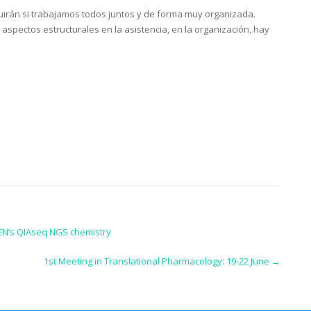
guirán si trabajamos todos juntos y de forma muy organizada.
aspectos estructurales en la asistencia, en la organización, hay
AGEN’s QIAseq NGS chemistry
1st Meeting in Translational Pharmacology: 19-22 June
→