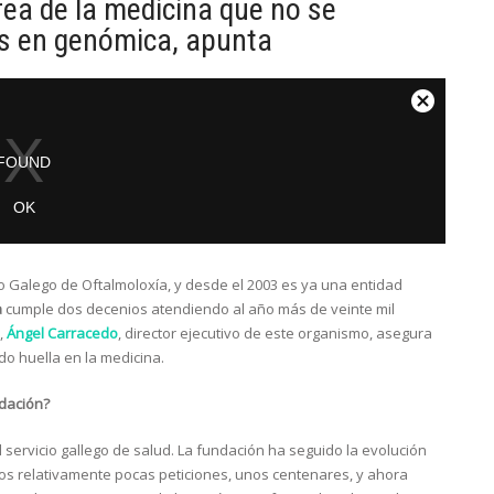
ea de la medicina que no se
es en genómica, apunta
o Galego de Oftalmoloxía, y desde el 2003 es ya una entidad
a
cumple dos decenios atendiendo al año más de veinte mil
,
Ángel Carracedo
, director ejecutivo de este organismo, asegura
do huella en la medicina.
ndación?
ervicio gallego de salud. La fundación ha seguido la evolución
mos relativamente pocas peticiones, unos centenares, y ahora