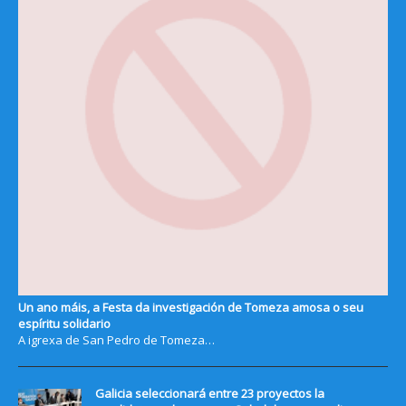
Un ano máis, a Festa da investigación de Tomeza amosa o seu
espíritu solidario
A igrexa de San Pedro de Tomeza…
Galicia seleccionará entre 23 proyectos la