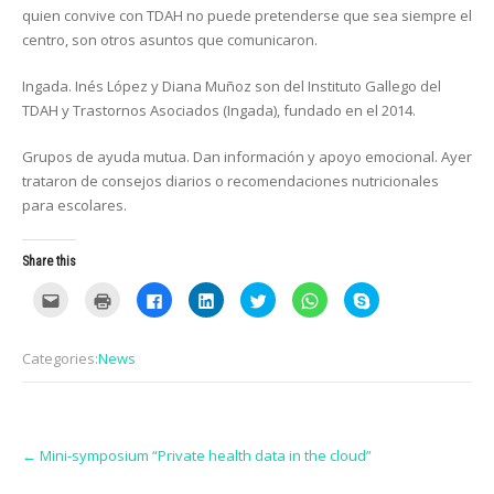
quien convive con TDAH no puede pretenderse que sea siempre el
centro, son otros asuntos que comunicaron.
Ingada. Inés López y Diana Muñoz son del Instituto Gallego del
TDAH y Trastornos Asociados (Ingada), fundado en el 2014.
Grupos de ayuda mutua. Dan información y apoyo emocional. Ayer
trataron de consejos diarios o recomendaciones nutricionales
para escolares.
Share this
C
C
C
C
C
C
C
l
l
l
l
l
l
l
i
i
i
i
i
i
i
c
c
c
c
c
c
c
k
k
k
k
k
k
k
Categories:
News
t
t
t
t
t
t
t
o
o
o
o
o
o
o
e
p
s
s
s
s
s
m
r
h
h
h
h
h
a
i
a
a
a
a
a
i
n
r
r
r
r
r
Post
l
t
e
e
e
e
e
t
(
o
o
o
o
o
←
Mini-symposium “Private health data in the cloud”
navigation
h
O
n
n
n
n
n
i
p
F
L
T
W
S