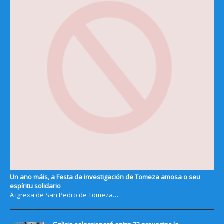
Un ano máis, a Festa da investigación de Tomeza amosa o seu
espíritu solidario
A igrexa de San Pedro de Tomeza…