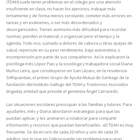
(TDAH) suele tener problemas en el colegio por una atención
insuficiente en clase, no hacer los ejercicios, trabajar más
lentamente y de forma menos constante, cometer más errores en
tareas y en exámenes, o ser más desordenados y
desorganizados. Tienen asimismo más dificultad para recordar
normas; pierden el material, o organizan peor el tiempo y la
agenda. Todo eso, sumado a dolores de cabeza u otras quejas de
salud, repercute en su peor rendimiento, baja autoestima, o
incomprensión por parte de sus compañeros. Así lo explicaron la
psicóloga Inés López Pais y la socióloga y trabajadora social Diana
Muñoz Leira, que constituyeron en San Lázaro, en la residencia
SARquavitae, el primer Grupo de Ayuda Mutua de Santiago de la
fundación del Instituto Gallego del TDAH y Trastornos Asociados
(Ingada), entidad que preside el genetista Ángel Carracedo.
Las situaciones escolares preocupan a las familias y tutores. Para
ayudarles, Inés y Diana abordaron estrategias para que las
puedan aplicar, y les animaron a colaborar para compartir
información y recursos que puedan beneficiarles. «El TDAH es muy
frecuente. Se da en uno de cada 20 niños y uno de cada 25
adultos; por lo que en Galicia puede ser problema para unas