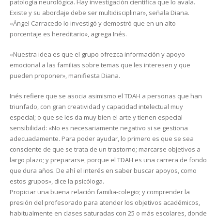
patología neurológica. Hay investigación científica que lo avala.
Existe y su abordaje debe ser multidisciplinar», señala Diana.
«Ángel Carracedo lo investigó y demostró que en un alto
porcentaje es hereditario», agrega Inés.
«Nuestra idea es que el grupo ofrezca información y apoyo
emocional a las familias sobre temas que les interesen y que
pueden proponer», manifiesta Diana.
Inés refiere que se asocia asimismo el TDAH a personas que han
triunfado, con gran creatividad y capacidad intelectual muy
especial; o que se les da muy bien el arte y tienen especial
sensibilidad: «No es necesariamente negativo si se gestiona
adecuadamente. Para poder ayudar, lo primero es que se sea
consciente de que se trata de un trastorno; marcarse objetivos a
largo plazo; y prepararse, porque el TDAH es una carrera de fondo
que dura años. De ahí el interés en saber buscar apoyos, como
estos grupos», dice la psicóloga.
Propiciar una buena relación familia-colegio; y comprender la
presión del profesorado para atender los objetivos académicos,
habitualmente en clases saturadas con 25 o más escolares, donde