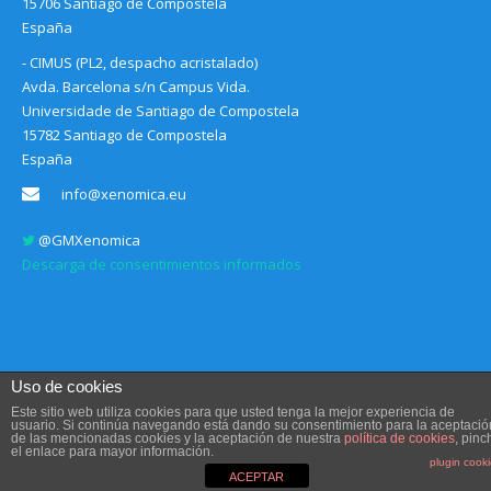
15706 Santiago de Compostela
España
- CIMUS (PL2, despacho acristalado)
Avda. Barcelona s/n Campus Vida.
Universidade de Santiago de Compostela
15782 Santiago de Compostela
España
info@xenomica.eu
@GMXenomica
Descarga de consentimientos informados
Uso de cookies
Este sitio web utiliza cookies para que usted tenga la mejor experiencia de
usuario. Si continúa navegando está dando su consentimiento para la aceptació
de las mencionadas cookies y la aceptación de nuestra
política de cookies
, pinc
Aviso legal, Condiciones de uso y Política de privacidad
el enlace para mayor información.
Diseño web
Communication Sociale
plugin cook
ACEPTAR