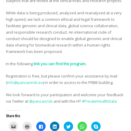
subjects that are tested at the clinical trials and research projects.
While data is being produced, analyzed and reanalysed at a very
high speed, we lack a common ethical and legal framework to
facilitate genomic and clinical data, global science collaboration,
and responsible research conduct. An international code of
conduct should be designed to enable global genomic and clinical
data sharing for biomedical research within a human rights
framework has been proposed.
In the following
link you can find the program.
Registration is free, but please confirm your assistance by mail
(
info@pancanrisk.eu
) in order to access to the PRBB building.
We look forward to your participation and welcome your feedback
via Twitter at
@pancanrisk
and with the HT
#PrivateHealthData
Share this
C
C
C
C
C
C
C
l
l
l
l
l
l
l