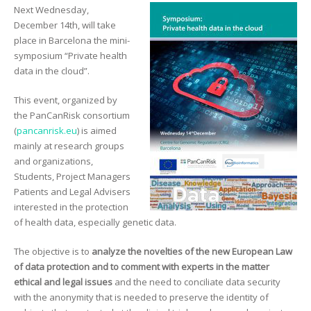
Next Wednesday,
December 14th, will take
place in Barcelona the mini-
symposium “Private health
data in the cloud”.
This event, organized by
the PanCanRisk consortium
(
pancanrisk.eu
) is aimed
mainly at research groups
and organizations,
Students, Project Managers
Patients and Legal Advisers
interested in the protection
of health data, especially genetic data.
The objective is to
analyze the novelties of the new European Law
of data protection and to comment with experts in the matter
ethical and legal issues
and the need to conciliate data security
with the anonymity that is needed to preserve the identity of