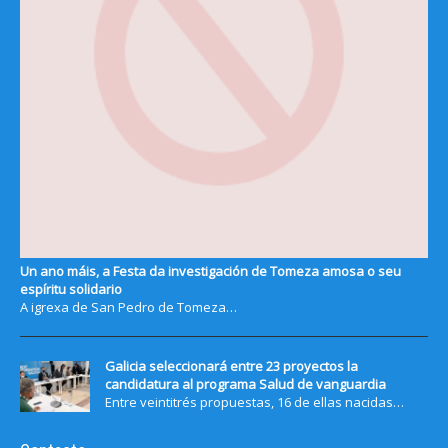
Un ano máis, a Festa da investigación de Tomeza amosa o seu
espíritu solidario
A igrexa de San Pedro de Tomeza…
Galicia seleccionará entre 23 proyectos la
candidatura al programa Salud de vanguardia
Entre veintitrés propuestas, 16 de ellas nacidas…