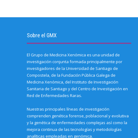
o
s
e
k
t
t
p
a
i
b
e
t
s
e
f
n
o
d
e
A
(
r
n
o
I
r
p
O
i
e
k
n
(
p
p
e
w
(
(
O
(
e
n
w
O
O
p
O
n
d
i
p
p
e
p
s
(
n
e
e
n
e
i
O
d
n
n
s
n
n
Sobre el GMX
p
o
s
s
i
s
n
e
w
i
i
n
i
e
n
)
n
n
n
n
w
s
n
n
e
n
w
i
e
e
w
e
i
El Grupo de Medicina Xenómica es una unidad de
n
w
w
w
w
n
n
w
w
i
w
d
investigación conjunta formada principalmente por
e
i
i
n
i
o
w
n
n
d
n
w
investigadores de la Universidad de Santiago de
w
d
d
o
d
)
i
o
o
w
o
Compostela, de la Fundación Pública Galega de
n
w
w
)
w
Medicina Xenómica, del Instituto de Investigación
d
)
)
)
o
Sanitaria de Santiago y del Centro de Investigación en
w
)
Red de Enfermedades Raras.
Nuestras principales líneas de investigación
comprenden genética forense, poblacional y evolutiva
y la genética de enfermedades complejas así como la
mejora continua de las tecnologías y metodologías
analíticas empleadas en genómica.