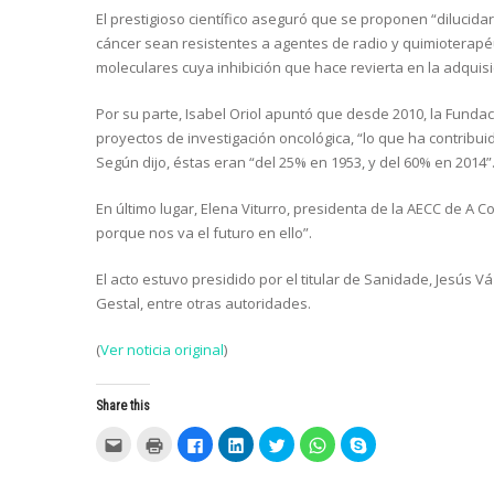
El prestigioso científico aseguró que se proponen “diluci
cáncer sean resistentes a agentes de radio y quimioterapéuti
moleculares cuya inhibición que hace revierta en la adquisi
Por su parte, Isabel Oriol apuntó que desde 2010, la Fundaci
proyectos de investigación oncológica, “lo que ha contribuid
Según dijo, éstas eran “del 25% en 1953, y del 60% en 2014”
En último lugar, Elena Viturro, presidenta de la AECC de A C
porque nos va el futuro en ello”.
El acto estuvo presidido por el titular de Sanidade, Jesús V
Gestal, entre otras autoridades.
(
Ver noticia original
)
Share this
C
C
C
C
C
C
C
l
l
l
l
l
l
l
i
i
i
i
i
i
i
c
c
c
c
c
c
c
k
k
k
k
k
k
k