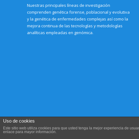
)
Nuestras principales líneas de investigación
comprenden genética forense, poblacional y evolutiva
y la genética de enfermedades complejas así como la
mejora continua de las tecnologías y metodologías
analíticas empleadas en genómica.
Uso de cookies
Este sitio web utiliza cookies para que usted tenga la mejor experiencia de us
enlace para mayor información.
Aviso legal, Condiciones de uso y Política de privacidad