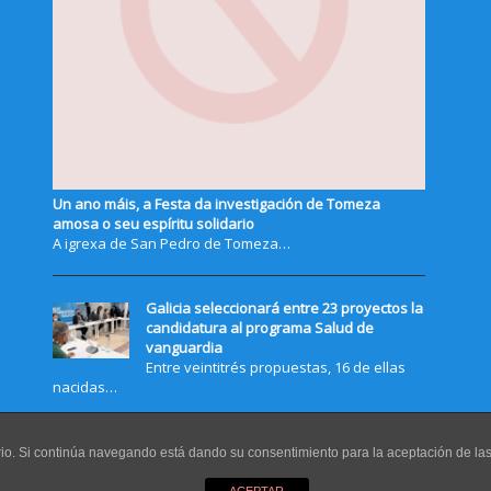
Un ano máis, a Festa da investigación de Tomeza
amosa o seu espíritu solidario
A igrexa de San Pedro de Tomeza…
Galicia seleccionará entre 23 proyectos la
candidatura al programa Salud de
vanguardia
Entre veintitrés propuestas, 16 de ellas
nacidas…
uario. Si continúa navegando está dando su consentimiento para la aceptación de l