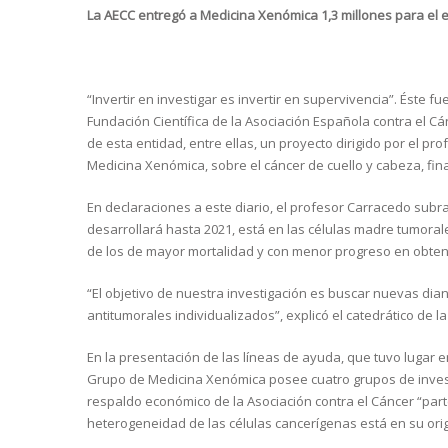
La AECC entregó a Medicina Xenómica 1,3 millones para el est
“Invertir en investigar es invertir en supervivencia”. Éste f
Fundación Científica de la Asociación Española contra el Cá
de esta entidad, entre ellas, un proyecto dirigido por el pr
Medicina Xenómica, sobre el cáncer de cuello y cabeza, fina
En declaraciones a este diario, el profesor Carracedo subra
desarrollará hasta 2021, está en las células madre tumora
de los de mayor mortalidad y con menor progreso en obten
“El objetivo de nuestra investigación es buscar nuevas dian
antitumorales individualizados”, explicó el catedrático de l
En la presentación de las líneas de ayuda, que tuvo lugar e
Grupo de Medicina Xenómica posee cuatro grupos de investi
respaldo económico de la Asociación contra el Cáncer “parte
heterogeneidad de las células cancerígenas está en su orig