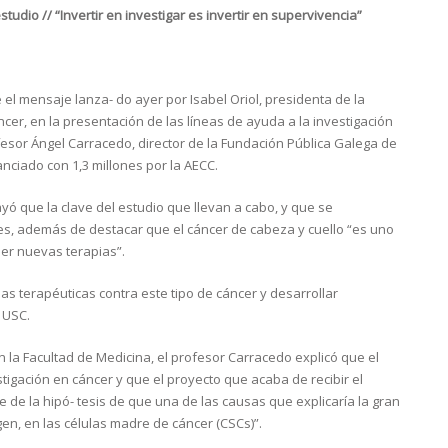
udio // “Invertir en investigar es invertir en supervivencia”
ue el mensaje lanza- do ayer por Isabel Oriol, presidenta de la
ncer, en la presentación de las líneas de ayuda a la investigación
ofesor Ángel Carracedo, director de la Fundación Pública Galega de
nciado con 1,3 millones por la AECC.
yó que la clave del estudio que llevan a cabo, y que se
les, además de destacar que el cáncer de cabeza y cuello “es uno
er nuevas terapias”.
as terapéuticas contra este tipo de cáncer y desarrollar
a USC.
n la Facultad de Medicina, el profesor Carracedo explicó que el
gación en cáncer y que el proyecto que acaba de recibir el
 de la hipó- tesis de que una de las causas que explicaría la gran
en, en las células madre de cáncer (CSCs)”.