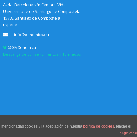
Avda. Barcelona s/n Campus Vida.
Universidade de Santiago de Compostela
15782 Santiago de Compostela
España
info@xenomica.eu
@GMXenomica
Descarga de consentimientos informados
as mencionadas cookies y la aceptación de nuestra
política de cookies
, pinche el
plugin cook
Diseño web
Communication Sociale