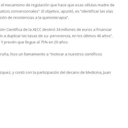
dar el mecanismo de regulación que hace que esas células madre de
cos convencionales”. El objetivo, apuntó, es “identificar las vías
ción de resistencias a la quimioterapia”.
ón Científica de la AECC destinó 34 millones de euros a financiar
o a duplicar las tasas de su- pervivencia, en los últimos 40 años”.
. Y prevén que llegue al 75% en 20 años.
oruña, hizo un llamamiento a “motivar a nuestros científicos
ázquez, y contó con la participación del decano de Medicina, Juan