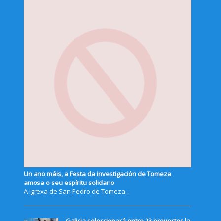
Un ano máis, a Festa da investigación de Tomeza
amosa o seu espíritu solidario
A igrexa de San Pedro de Tomeza…
Galicia seleccionará entre 23 proyectos la