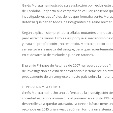
Ginés Morata ha mostrado su satisfacción por recibir este
de Córdoba. Respecto a la competición celular, recuerda q
investigadores españoles de los que formaba parte. Morat
defensa que tienen todos los integrantes del reino animal”
Según explica, “siempre habrá células mutantes en nuestro
pero estamos sanos. Esto es así porque el mecanismo de de
y evita su proliferación”, ha resumido. Morata ha recordad
se realizó en la mosca del vinagre, pero que recientemente
en el desarrollo de mieloide aguda en ratones.
El premio Príncipe de Asturias de 2007 ha recordado que “
de investigación se está desarrollando fuertemente en otr
precisamente de un congreso en este país sobre la materia 
EL PORVENIR Y LA CIENCIA
Ginés Morata ha hecho una defensa de la investigación cientí
sociedad española asuma que el porvenir en el siglo XXI dep
desarrolle va a quedar atrasado. La ciencia básica tiene u
reconoce en 2015 una investigación en torno a un sistema 