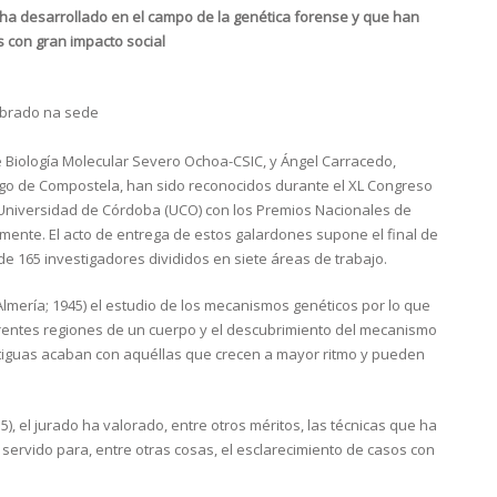
e ha desarrollado en el campo de la genética forense y que han
s con gran impacto social
ebrado na sede
e Biología Molecular Severo Ochoa-CSIC, y Ángel Carracedo,
ago de Compostela, han sido reconocidos durante el XL Congreso
 Universidad de Córdoba (UCO) con los Premios Nacionales de
mente. El acto de entrega de estos galardones supone el final de
de 165 investigadores divididos en siete áreas de trabajo.
Almería; 1945) el estudio de los mecanismos genéticos por lo que
erentes regiones de un cuerpo y el descubrimiento del mecanismo
ontiguas acaban con aquéllas que crecen a mayor ritmo y pueden
, el jurado ha valorado, entre otros méritos, las técnicas que ha
servido para, entre otras cosas, el esclarecimiento de casos con