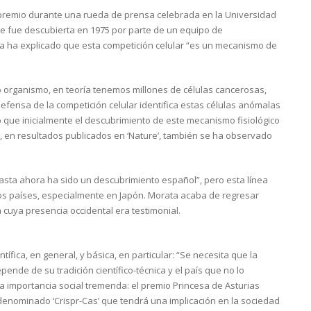
 premio durante una rueda de prensa celebrada en la Universidad
ue fue descubierta en 1975 por parte de un equipo de
a ha explicado que esta competición celular “es un mecanismo de
.
 organismo, en teoría tenemos millones de células cancerosas,
fensa de la competición celular identifica estas células anómalas
o que inicialmente el descubrimiento de este mecanismo fisiológico
, en resultados publicados en ‘Nature’, también se ha observado
hasta ahora ha sido un descubrimiento español”, pero esta línea
os países, especialmente en Japón. Morata acaba de regresar
cuya presencia occidental era testimonial.
fica, en general, y básica, en particular: “Se necesita que la
ende de su tradición científico-técnica y el país que no lo
na importancia social tremenda: el premio Princesa de Asturias
denominado ‘Crispr-Cas’ que tendrá una implicación en la sociedad