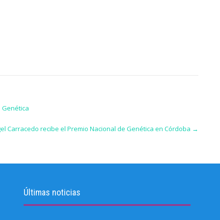
e Genética
el Carracedo recibe el Premio Nacional de Genética en Córdoba
→
Últimas noticias