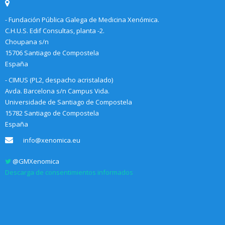
- Fundación Pública Galega de Medicina Xenómica.
C.H.U.S. Edif Consultas, planta -2.
Choupana s/n
15706 Santiago de Compostela
España
- CIMUS (PL2, despacho acristalado)
Avda. Barcelona s/n Campus Vida.
Universidade de Santiago de Compostela
15782 Santiago de Compostela
España
info@xenomica.eu
@GMXenomica
Descarga de consentimientos informados