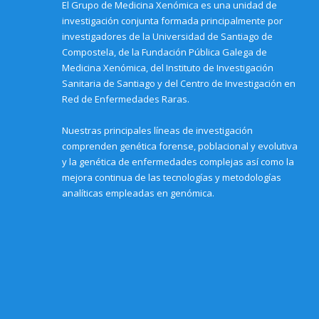
El Grupo de Medicina Xenómica es una unidad de
n
w
w
w
w
n
n
w
w
i
w
d
investigación conjunta formada principalmente por
e
i
i
n
i
o
w
n
n
d
n
w
investigadores de la Universidad de Santiago de
w
d
d
o
d
)
i
o
o
w
o
Compostela, de la Fundación Pública Galega de
n
w
w
)
w
Medicina Xenómica, del Instituto de Investigación
d
)
)
)
o
Sanitaria de Santiago y del Centro de Investigación en
w
)
Red de Enfermedades Raras.
Nuestras principales líneas de investigación
comprenden genética forense, poblacional y evolutiva
y la genética de enfermedades complejas así como la
mejora continua de las tecnologías y metodologías
analíticas empleadas en genómica.