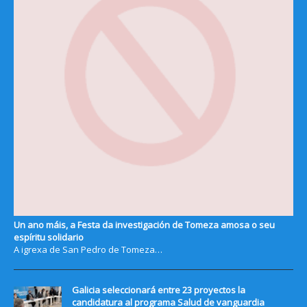
Un ano máis, a Festa da investigación de Tomeza amosa o seu
espíritu solidario
A igrexa de San Pedro de Tomeza…
Galicia seleccionará entre 23 proyectos la
candidatura al programa Salud de vanguardia