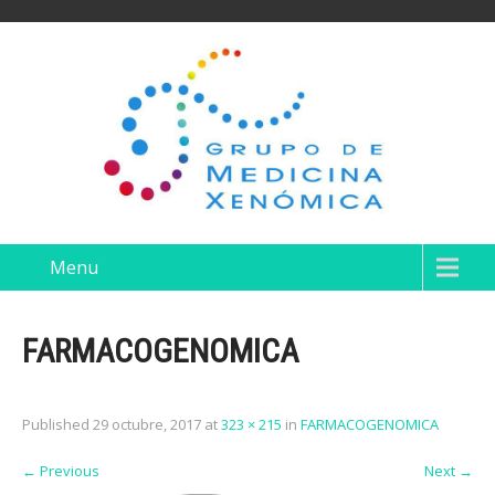
Menu
FARMACOGENOMICA
Published
29 octubre, 2017
at
323 × 215
in
FARMACOGENOMICA
←
Previous
Next
→