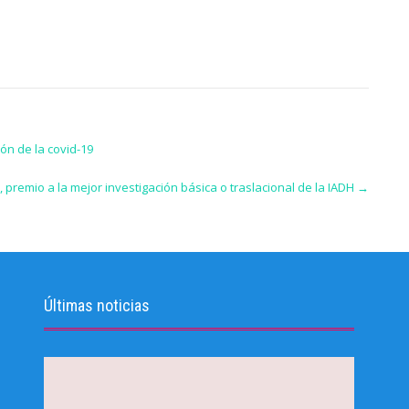
ón de la covid-19
o, premio a la mejor investigación básica o traslacional de la IADH
→
Últimas noticias