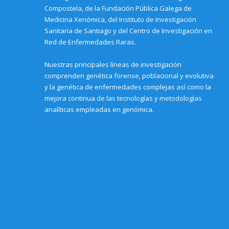
w
d
d
o
d
)
i
o
o
w
o
Compostela, de la Fundación Pública Galega de
n
w
w
)
w
Medicina Xenómica, del Instituto de Investigación
d
)
)
)
o
Sanitaria de Santiago y del Centro de Investigación en
w
)
Red de Enfermedades Raras.
Nuestras principales líneas de investigación
comprenden genética forense, poblacional y evolutiva
y la genética de enfermedades complejas así como la
mejora continua de las tecnologías y metodologías
analíticas empleadas en genómica.