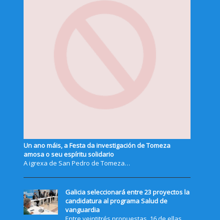
Un ano máis, a Festa da investigación de Tomeza
amosa o seu espíritu solidario
A igrexa de San Pedro de Tomeza…
Galicia seleccionará entre 23 proyectos la
candidatura al programa Salud de
vanguardia
Entre veintitrés propuestas, 16 de ellas