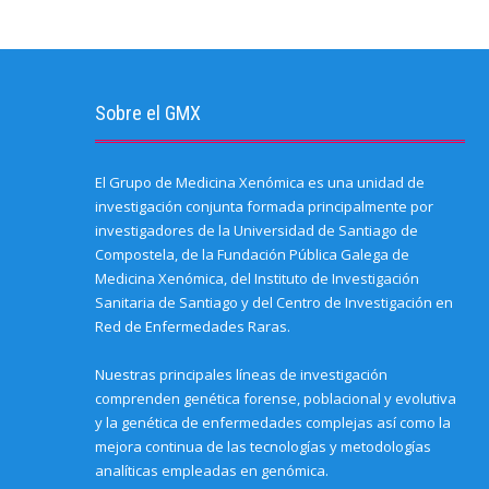
a
i
b
e
t
s
e
f
n
o
d
e
A
(
r
n
o
I
r
p
O
i
e
k
n
(
p
p
e
w
(
(
O
(
e
n
w
O
O
p
O
n
d
i
p
p
e
p
s
(
n
e
e
n
e
i
O
d
n
n
s
n
n
Sobre el GMX
p
o
s
s
i
s
n
e
w
i
i
n
i
e
n
)
n
n
n
n
w
s
n
n
e
n
w
i
e
e
w
e
i
El Grupo de Medicina Xenómica es una unidad de
n
w
w
w
w
n
n
w
w
i
w
d
investigación conjunta formada principalmente por
e
i
i
n
i
o
w
n
n
d
n
w
investigadores de la Universidad de Santiago de
w
d
d
o
d
)
i
o
o
w
o
Compostela, de la Fundación Pública Galega de
n
w
w
)
w
Medicina Xenómica, del Instituto de Investigación
d
)
)
)
o
Sanitaria de Santiago y del Centro de Investigación en
w
)
Red de Enfermedades Raras.
Nuestras principales líneas de investigación
comprenden genética forense, poblacional y evolutiva
y la genética de enfermedades complejas así como la
mejora continua de las tecnologías y metodologías
analíticas empleadas en genómica.