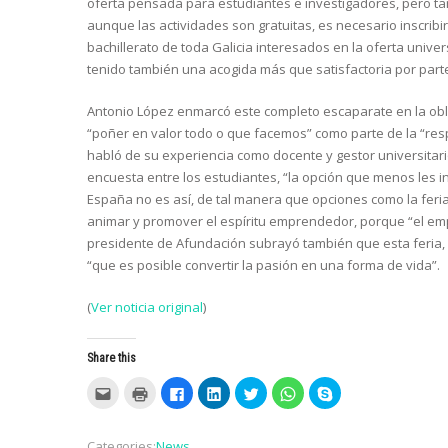
oferta pensada para estudiantes e investigadores, pero ta
aunque las actividades son gratuitas, es necesario inscribi
bachillerato de toda Galicia interesados en la oferta univer
tenido también una acogida más que satisfactoria por parte
Antonio López enmarcó este completo escaparate en la oblig
“poñer en valor todo o que facemos” como parte de la “respo
habló de su experiencia como docente y gestor universitar
encuesta entre los estudiantes, “la opción que menos les i
España no es así, de tal manera que opciones como la fer
animar y promover el espíritu emprendedor, porque “el empr
presidente de Afundación subrayó también que esta feria,
“que es posible convertir la pasión en una forma de vida”.
(
Ver noticia original
)
Share this
C
C
C
C
C
C
C
l
l
l
l
l
l
l
i
i
i
i
i
i
i
c
c
c
c
c
c
c
k
k
k
k
k
k
k
Categories:
News