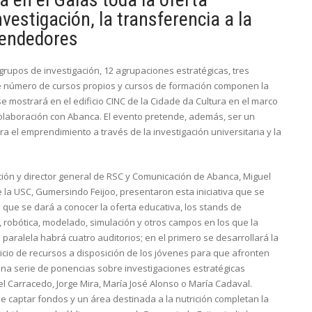
nvestigación, la transferencia a la
rendedores
grupos de investigación, 12 agrupaciones estratégicas, tres
te número de cursos propios y cursos de formación componen la
se mostrará en el edificio CINC de la Cidade da Cultura en el marco
colaboración con Abanca. El evento pretende, además, ser un
 el emprendimiento a través de la investigación universitaria y la
ación y director general de RSC y Comunicación de Abanca, Miguel
 de la USC, Gumersindo Feijoo, presentaron esta iniciativa que se
que se dará a conocer la oferta educativa, los stands de
 robótica, modelado, simulación y otros campos en los que la
aralela habrá cuatro auditorios; en el primero se desarrollará la
cio de recursos a disposición de los jóvenes para que afronten
una serie de ponencias sobre investigaciones estratégicas
l Carracedo, Jorge Mira, María José Alonso o María Cadaval.
de captar fondos y un área destinada a la nutrición completan la