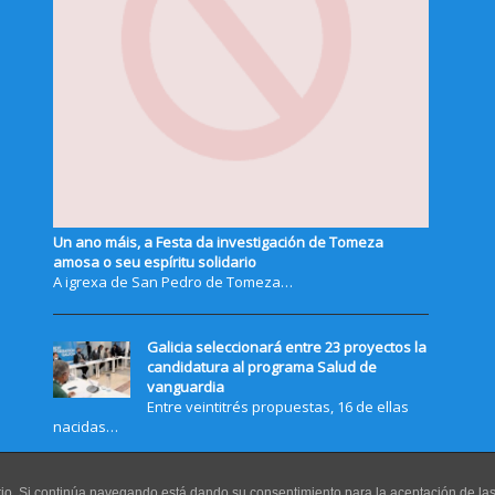
Un ano máis, a Festa da investigación de Tomeza
amosa o seu espíritu solidario
A igrexa de San Pedro de Tomeza…
Galicia seleccionará entre 23 proyectos la
candidatura al programa Salud de
vanguardia
Entre veintitrés propuestas, 16 de ellas
nacidas…
uario. Si continúa navegando está dando su consentimiento para la aceptación de l