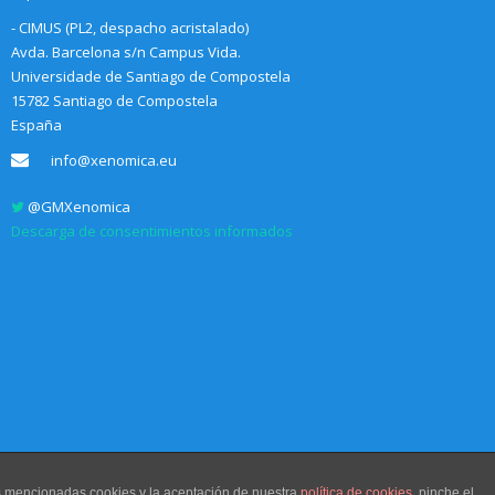
- CIMUS (PL2, despacho acristalado)
Avda. Barcelona s/n Campus Vida.
Universidade de Santiago de Compostela
15782 Santiago de Compostela
España
info@xenomica.eu
@GMXenomica
Descarga de consentimientos informados
as mencionadas cookies y la aceptación de nuestra
política de cookies
, pinche el