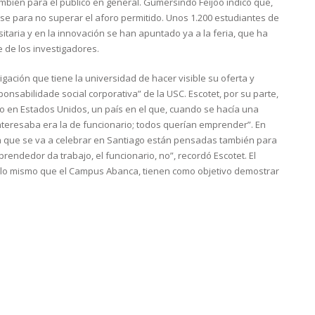
mbién para el público en general. Gumersindo Feijoo indicó que,
rse para no superar el aforo permitido. Unos 1.200 estudiantes de
sitaria y en la innovación se han apuntado ya a la feria, que ha
 de los investigadores.
ación que tiene la universidad de hacer visible su oferta y
nsabilidade social corporativa” de la USC. Escotet, por su parte,
io en Estados Unidos, un país en el que, cuando se hacía una
nteresaba era la de funcionario; todos querían emprender”. En
ia que se va a celebrar en Santiago están pensadas también para
endedor da trabajo, el funcionario, no”, recordó Escotet. El
 lo mismo que el Campus Abanca, tienen como objetivo demostrar