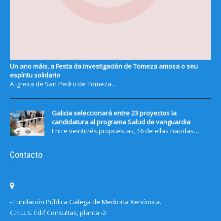
Un ano máis, a Festa da investigación de Tomeza amosa o seu
espíritu solidario
A igrexa de San Pedro de Tomeza…
Galicia seleccionará entre 23 proyectos la
candidatura al programa Salud de vanguardia
Entre veintitrés propuestas, 16 de ellas nacidas…
Contacto
- Fundación Pública Galega de Medicina Xenómica.
C.H.U.S. Edif Consultas, planta -2.