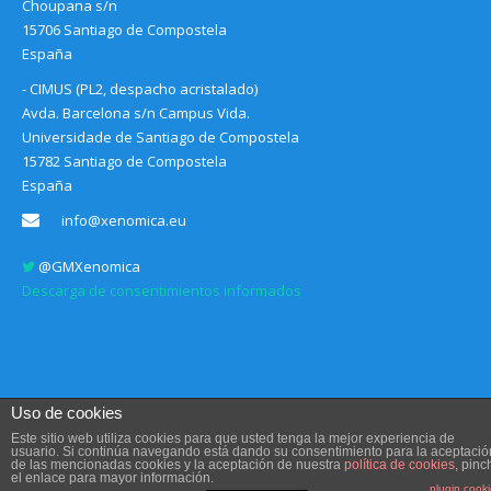
Choupana s/n
15706 Santiago de Compostela
España
- CIMUS (PL2, despacho acristalado)
Avda. Barcelona s/n Campus Vida.
Universidade de Santiago de Compostela
15782 Santiago de Compostela
España
info@xenomica.eu
@GMXenomica
Descarga de consentimientos informados
Uso de cookies
Este sitio web utiliza cookies para que usted tenga la mejor experiencia de
usuario. Si continúa navegando está dando su consentimiento para la aceptació
de las mencionadas cookies y la aceptación de nuestra
política de cookies
, pinc
Aviso legal, Condiciones de uso y Política de privacidad
el enlace para mayor información.
plugin cook