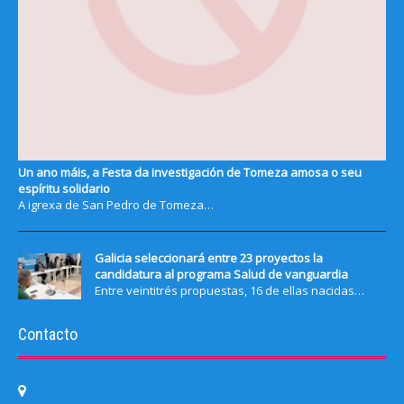
Un ano máis, a Festa da investigación de Tomeza amosa o seu
espíritu solidario
A igrexa de San Pedro de Tomeza…
Galicia seleccionará entre 23 proyectos la
candidatura al programa Salud de vanguardia
Entre veintitrés propuestas, 16 de ellas nacidas…
Contacto