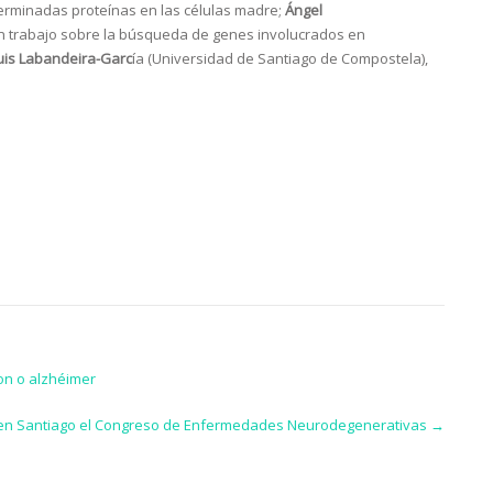
terminadas proteínas en las células madre;
Ángel
n trabajo sobre la búsqueda de genes involucrados en
uis Labandeira-Garc
ía (Universidad de Santiago de Compostela),
on o alzhéimer
 en Santiago el Congreso de Enfermedades Neurodegenerativas
→