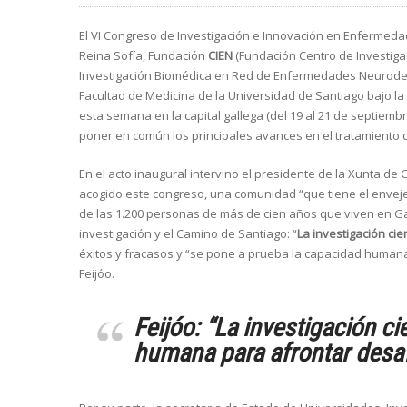
El VI Congreso de Investigación e Innovación en Enfermeda
Reina Sofía, Fundación
CIEN
(Fundación Centro de Investig
Investigación Biomédica en Red de Enfermedades Neurodeg
Facultad de Medicina de la Universidad de Santiago bajo la
esta semana en la capital gallega (del 19 al 21 de septiem
poner en común los principales avances en el tratamiento d
En el acto inaugural intervino el presidente de la Xunta de G
acogido este congreso, una comunidad “que tiene el enveje
de las 1.200 personas de más de cien años que viven en Gali
investigación y el Camino de Santiago: “
La investigación ci
éxitos y fracasos y “se pone a prueba la capacidad humana
Feijóo.
Feijóo: “La investigación c
humana para afrontar desaf