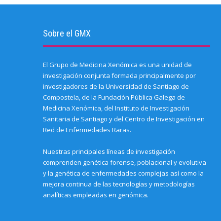
i
e
k
n
(
p
p
e
w
(
(
O
(
e
n
w
O
O
p
O
n
d
i
p
p
e
p
s
(
n
e
e
n
e
i
O
d
n
n
s
n
n
Sobre el GMX
p
o
s
s
i
s
n
e
w
i
i
n
i
e
n
)
n
n
n
n
w
s
n
n
e
n
w
i
e
e
w
e
i
El Grupo de Medicina Xenómica es una unidad de
n
w
w
w
w
n
n
w
w
i
w
d
investigación conjunta formada principalmente por
e
i
i
n
i
o
w
n
n
d
n
w
investigadores de la Universidad de Santiago de
w
d
d
o
d
)
i
o
o
w
o
Compostela, de la Fundación Pública Galega de
n
w
w
)
w
Medicina Xenómica, del Instituto de Investigación
d
)
)
)
o
Sanitaria de Santiago y del Centro de Investigación en
w
)
Red de Enfermedades Raras.
Nuestras principales líneas de investigación
comprenden genética forense, poblacional y evolutiva
y la genética de enfermedades complejas así como la
mejora continua de las tecnologías y metodologías
analíticas empleadas en genómica.