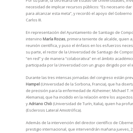
Por su parte, la secretaria de Estado de Universidades, Inv
necesidad de implicar recursos públicos: “Es necesario dar u
para alcanzar esta meta”, y recordó el apoyo del Gobierno a
Carlos III.
En representación del Ayuntamiento de Santiago de Compos
intervino
María Rozas
, primera teniente de alcalde, quien
reunión científica, y puso el énfasis en los esfuerzos nece
su parte, el rector de la Universidad de Santiago de Compo
“en red” y de manera “colaborativa” en el ámbito académico
participada por la Universidad con un grupo dirigido por el
Durante las tres intensas jornadas del congreso están pre
Hampel
(Universidad de la Sorbona, Francia), que ha disert
de precisión para la enfermedad de Alzheimer; Michael T. 
Alemania), que ha incidido en la relación entre los aspect
y
Adriano Chiò
(Universidad de Turín, Italia), quien ha prof
(Esclerosis Lateral Amiotrófica).
Además de la intervención del director científico de Cibern
prestigio internacional, que intervendrán mañana jueves, 2