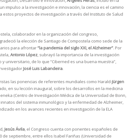
estigación, Desarrollo e Innovación,
Ángeles Heras
, incidió en la
n impulso a la investigación e innovación, la ciencia es el camino
 estos proyectos de investigación a través del Instituto de Salud
tela, colaborador en la organización del congreso,
 agradeció la elección de Santiago de Compostela como sede de la
sarios para afrontar
“la pandemia del siglo XXI, el Alzheimer”
. Por
stela,
Antonio López
, subrayó la importancia de la investigación
 y universitario, de lo que “Ciberned es una buena muestra”,
 investigador
José Luis Labandeira
.
vistas las ponencias de referentes mundiales como Harald-
Jürgen
ado, en su lección inaugural, sobre los desarrollos en la medicina
Heneka (Centro de Investigación Médica de la Universidad de Bonn,
os innatos del sistema inmunológico y la enfermedad de Alzheimer,
undizado en los avances recientes en investigación de la ELA
ed,
Jesús Ávila
, el Congreso cuenta con ponentes españoles de
0 de septiembre, entre ellos Isabel Fariñas (Universidad de