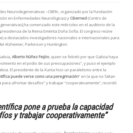
des Neurodegenerativas –CIIIEN-, organizado por la Fundación
ación en Enfermedades Neurológicas) y
Ciberned
(Centro de
enerativas),ha comenzado este miércoles en el auditorio de la
 presidencia de la Reina Emérita Doña Sofía. El congreso reúne
bre) a destacados investigadores nacionales e internacionales para
el Alzheimer, Parkinson y Huntington.
alicia,
Alberto Núñez Feijóo
, quien se felicitó por que Galicia haya
cimiento en el podio de sus preocupaciones”, y puso el ejemplo
cia. El presidente de la Xunta hizo un paralelismo entre la
entífica puede verse como una peregrinación
” en la que no faltan
 para afrontar desafíos” y trabajar “cooperativamente”, recordó
ientífica pone a prueba la capacidad
íos y trabajar cooperativamente”