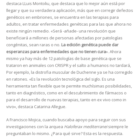
destaca LLuis Montoliu, que destaca que lo mejor aún está por
llegar y que su verdadera aplicación, más que en corregir defectos
genéticos en embriones, se encuentra en las terapias para
adultos, en tratar enfermedades genéticas para las que ahora no
existe ningún remedio. «Será -añade- una revolución que
beneficiará a millones de personas afectadas por patologías
congénitas, sean raras o no.
La edición genética puede dar
esperanzas para enfermedades que no tienen cura
». Ahora
mismo ya hay más de 12 patologías de base genética que se
trataron en animales con CRISPR y el salto a humanos no tardará,
Por ejemplo, la distrofia muscular de Duchenne ya se ha corregido
en ratones. «Es la revolución tecnológica del siglo. Es una
herramienta tan flexible que te permite muchísimas posibilidades,
tanto en diagnóstico, como en el descubrimiento de fármacos o
para el desarrollo de nuevas terapias, tanto en ex vivo como in
vivo», destaca Catarina Allegue.
A Francisco Mojica, cuando buscaba apoyo para seguir con sus
investigaciones con la arquea
Haloferax mediterranei
siempre le
preguntaban lo mismo. ¿Para qué sirve? Esta es la respuesta.