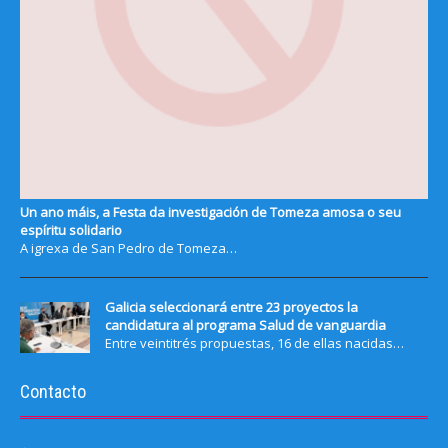
Un ano máis, a Festa da investigación de Tomeza amosa o seu
espíritu solidario
A igrexa de San Pedro de Tomeza…
Galicia seleccionará entre 23 proyectos la
candidatura al programa Salud de vanguardia
Entre veintitrés propuestas, 16 de ellas nacidas…
Contacto