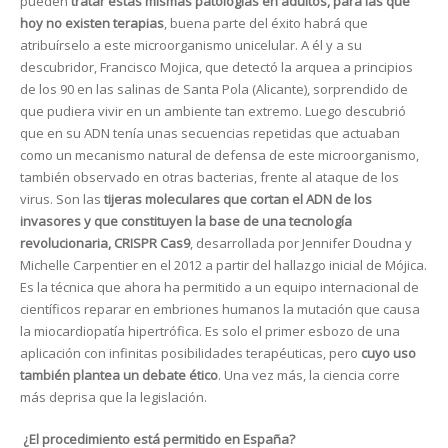
pueden
tratar estas mismas patologías en adultos, para las que
hoy no existen terapias
, buena parte del éxito habrá que
atribuírselo a este microorganismo unicelular. A él y a su
descubridor, Francisco Mojica, que detectó la arquea a principios
de los 90 en las salinas de Santa Pola (Alicante), sorprendido de
que pudiera vivir en un ambiente tan extremo. Luego descubrió
que en su ADN tenía unas secuencias repetidas que actuaban
como un mecanismo natural de defensa de este microorganismo,
también observado en otras bacterias, frente al ataque de los
virus. Son las
tijeras moleculares que cortan el ADN de los
invasores y que constituyen la base de una tecnología
revolucionaria, CRISPR Cas9
, desarrollada por Jennifer Doudna y
Michelle Carpentier en el 2012 a partir del hallazgo inicial de Mójica.
Es la técnica que ahora ha permitido a un equipo internacional de
científicos reparar en embriones humanos la mutación que causa
la miocardiopatía hipertrófica. Es solo el primer esbozo de una
aplicación con infinitas posibilidades terapéuticas, pero
cuyo uso
también plantea un debate ético
. Una vez más, la ciencia corre
más deprisa que la legislación.
¿El procedimiento está permitido en España?