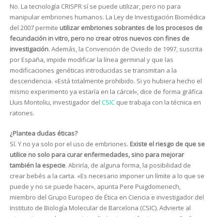
No. La tecnología CRISPR sí se puede utilizar, pero no para
manipular embriones humanos. La Ley de Investigación Biomédica
del 2007 permite
utilizar embriones sobrantes de los procesos de
fecundación in vitro, pero no crear otros nuevos con fines de
investigación
. Además, la Convención de Oviedo de 1997, suscrita
por España, impide modificar la línea germinal y que las
modificaciones genéticas introducidas se transmitan a la
descendencia. «Está totalmente prohibido. Si yo hubiera hecho el
mismo experimento ya estaría en la cárcel», dice de forma gráfica
Lluis Montoliu, investigador del
CSIC
que trabaja con la técnica en
ratones.
¿Plantea dudas éticas?
Sí. Y no ya solo por el uso de embriones.
Existe el riesgo de que se
utilice no solo para curar enfermedades, sino para mejorar
también la especie
. Abriría, de alguna forma, la posibilidad de
crear bebés a la carta. «Es necesario imponer un límite a lo que se
puede y no se puede hacer», apunta Pere Puigdomenech,
miembro del Grupo Europeo de Ética en Ciencia e investigador del
Instituto de Biología Molecular de Barcelona (CSIC). Advierte al