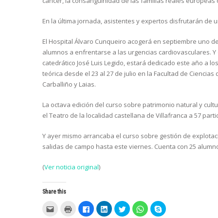
cáncer, la consanguinidad de las familias reales europeas o 
En la última jornada, asistentes y expertos disfrutarán de 
El Hospital Álvaro Cunqueiro acogerá en septiembre uno d
alumnos a enfrentarse a las urgencias cardiovasculares. Y o
catedrático José Luis Legido, estará dedicado este año a los
teórica desde el 23 al 27 de julio en la Facultad de Ciencias 
Carballiño y Laias.
La octava edición del curso sobre patrimonio natural y cult
el Teatro de la localidad castellana de Villafranca a 57 partic
Y ayer mismo arrancaba el curso sobre gestión de explotaci
salidas de campo hasta este viernes. Cuenta con 25 alumnos
(
Ver noticia original
)
Share this
C
C
C
C
C
C
C
l
l
l
l
l
l
l