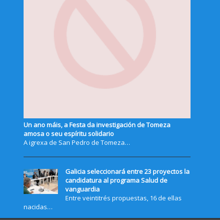
Un ano máis, a Festa da investigación de Tomeza
amosa o seu espíritu solidario
A igrexa de San Pedro de Tomeza…
Galicia seleccionará entre 23 proyectos la
candidatura al programa Salud de
vanguardia
Entre veintitrés propuestas, 16 de ellas
nacidas…