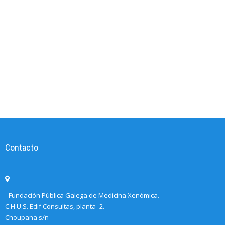
Contacto
- Fundación Pública Galega de Medicina Xenómica.
C.H.U.S. Edif Consultas, planta -2.
Choupana s/n