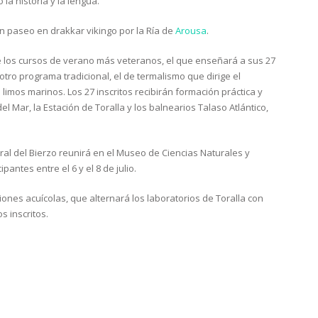
la historia y la lengua.
un paseo en drakkar vikingo por la Ría de
Arousa
.
e los cursos de verano más veteranos, el que enseñará a sus 27
tro programa tradicional, el de termalismo que dirige el
 limos marinos. Los 27 inscritos recibirán formación práctica y
del Mar, la Estación de Toralla y los balnearios Talaso Atlántico,
ural del Bierzo reunirá en el Museo de Ciencias Naturales y
ipantes entre el 6 y el 8 de julio.
ones acuícolas, que alternará los laboratorios de Toralla con
 inscritos.