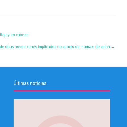
y Rajoy en cabeza
ón de dous novos xenes implicados no cancro de mama e de colon
→
Últimas noticias