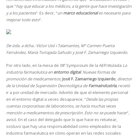
que “
hay que educar a los médicos, a la gente que hace investigación
y a los pacientes
“. Es decir, “
un
marco educacional
es necesario para
mejorar todo esto
“.
De izda. a dcha.: Víctor Usó i Talamantes, Mª Carmen Puerta
Fernández, María Tortajada Sañudo y José F. Zamarriego Izquierdo.
Por otro lado, en la mesa de 38º Symposium de la AEFI titulada
La
industria farmacéutica en
entorno digital
. Nuevas formas de
promoción de medicamentos
;
José F. Zamarriego Izquierdo
,
director
de la Unidad de Supervisión Deontológica de
Farmaindustria
, recetó
ir a por unidad de mercado. Advirtió de que el elemento personal
en el entorno digital a veces desaparece. “
Desde las propias
cuentas corporativas de laboratorios, se hacía muchas veces
mención a medicamentos de prescripción. Esto no se puede hacer
“,
avisó. En el caso del delegado que lo que hace es retuitear,
sostuvo que hay una responsabilidad como empleados de la
industria farmacéutica en cómo operan en las redes sociales: