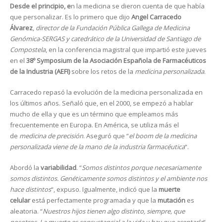
Desde el principio, e
n la medicina se dieron cuenta de que había
que personalizar. Es lo primero que dijo
Angel Carracedo
Álvarez
,
director de la Fundación Pública Gallega de Medicina
Genómica-SERGAS y catedrático de la Universidad de Santiago de
Compostela
, en la conferencia magistral que impartió este jueves
en el
38º Symposium de la Asociación Española de Farmacéuticos
de la Industria (AEFI)
sobre los retos de la
medicina personalizada
.
Carracedo repasó la evolución de la medicina personalizada en
los últimos años. Señaló que, en el 2000, se empezó a hablar
mucho de ella y que es un término que empleamos más
frecuentemente en Europa. En América, se utiliza más el
de
medicina de precisión
. Aseguró que “
el boom de la medicina
personalizada viene de la mano de la industria farmacéutica
“.
Abordó la
variabilidad
. “
Somos distintos porque necesariamente
somos distintos. Genéticamente somos distintos y el ambiente nos
hace distintos
“, expuso. Igualmente, indicó que la
muerte
celular
está perfectamente programada y que la
mutación
es
aleatoria. “
Nuestros hijos tienen algo distinto, siempre, que
nosotros. La muerte es consustancial a la vida y hay que aceptarla
“,