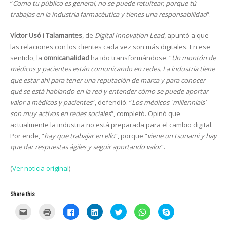
“
Como tu público es general, no se puede retuitear, porque tú
trabajas en la industria farmacéutica y tienes una responsabilidad
“.
Víctor Usó i Talamantes
, de
Digital Innovation Lead
, apuntó a que
las relaciones con los clientes cada vez son más digitales. En ese
sentido, la
omnicanalidad
ha ido transformándose. “
Un montón de
médicos y pacientes están comunicando en redes. La industria tiene
que estar ahí para tener una reputación de marca y para conocer
qué se está hablando en la red y entender cómo se puede aportar
valor a médicos y pacientes
“, defendió. “
Los médicos `millennials´
son muy activos en redes sociales
“, completó. Opinó que
actualmente la industria no está preparada para el cambio digital.
Por ende, “
hay que trabajar en ello
“, porque “
viene un tsunami y hay
que dar respuestas ágiles y seguir aportando valor
“.
(
Ver noticia original
)
Share this
C
C
C
C
C
C
C
l
l
l
l
l
l
l
i
i
i
i
i
i
i