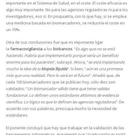
importante en el Sistema de Salud, en el coste. El coste-eficacia es
algo muy importante. No para las agencias reguladoras ni para los
investigadores, eso sí. En psiquiatría, con lo que hay, si se emplea
una medicina basada en biomarcadores, se reduciría el coste en
un 10%.
Otra de sus conclusiones fue que es importante ligar
la
farmacovigilancia
a los
biobancos
. “
Es algo que no se está
haciendo. Habría que implementarlo porque sería un beneficio
enorme para los pacientes
“, subrayó. Ahora, “
se está implantando
mucho la idea de la
biopsia líquida
“. Si bien, “
aún es una promesa
más que una realidad. Pero lo será en el futuro
“. Añadió que, de
cada 100 biomarcadores que se publican hoy, sólo diez son
validados: “
Un biomarcador válido tiene que tener validez
fundacional. Lo definen unos estándares altísimos de evidencia
científica. Lo lógico es que lo definan las agencias reguladoras
“. De
acuerdo con sus palabras, preocupa mucho la necesidad de
estándares.
El ponente concluyó que hay que trabajar en la validación de las
herramientas informáticas. Argumentó que “
la educación es todo
“,