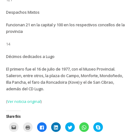
Despachos Mixtos
Funcionan 21 en la capital y 100 en los respectivos concellos de la
provincia
14
Décimos dedicados a Lugo
El primero fue el 16 de julio de 1977, con el Museo Provincial.
Salieron, entre otros, la plaza do Campo, Monforte, Mondoñedo,
Illa Pancha, el faro da Roncadoira (Xove) y el de San Cibrao,
además del CD Lugo.
(
Ver noticia original
)
Share this
C
C
C
C
C
C
C
l
l
l
l
l
l
l
i
i
i
i
i
i
i