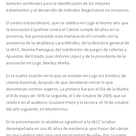
tumores cerebrales para la identificación de los mejores
tratamientos y el desarrollo de métodos diagnósticos no invasivos.
El sorteo extraordinario, que se celebra en Lugo el mismo año que
la Asociación Española contra el Cáncer cumple 60 años en la
provincia, fue presentado esta mañana en el Concello con la
asistencia de la alcaldesa, Lara Méndez; de la directora general de
la AECC, Noema Paniagua; del subdirector de juegos de Loterías y
Apuestas del Estado, Juan Antonio López y de la presidenta de la
asociación en Lugo, Mariluz Abella.
Es la cuarta ocasión en la que se instalan en Lugo los bombos de
Lotería Nacional, después de que decidieran iniciar lo que
denominan sorteos viajeros. La primera fue por el Día de la Madre,
el 8 de mayo de 1976; la segunda, el 3 de octubre de 2009, que se
celebró en el auditorio Gustavo Freire y la tercera, el 16 de octubre
del año siguiente, en Monterroso.
En la presentación la alcaldesa agradeció a la AECC la labor
desempeñada en sus 65 años de existencia «por hacer del cáncer
no una palabra tabú sino una oportunidad de vida». Por su parte