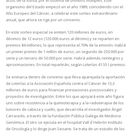
actos de la Xunta, por el sistema de bombos múltiples. Este
organismo del Estado empezó en el año 1989, coincidiendo con el
Año Europeo del Cáncer, a celebrar este sorteo extraordinario
anual, que ahora se rige por un convenio.
En este sorteo especial se emiten 120 millones de euros, en
décimos de 12 euros (120.000 euros al décimo) y se reparten en
premios 84 millones, lo que representa el 70% de la emisión. Habrá
un primer premio de 1 millón de euros; un segundo de 250.000 por
serie y un tercero de 50.000 por serie. Habrá además reintegros y
aproximaciones. En total repartirán, según Loterías 41.551 premios.
Se enmarca dentro de convenio que lleva aparejada la aportación
de Loterías a la Asociación Española contra el Cáncer de 13,3
millones de euros para financiar prestaciones psicosociales y
proyectos de investigación. Entre los que apoyará este año figura
uno sobre resistencia a la quimioterapia y a la radioterapia de los
tumores de cabeza y cuello, que desarrolla el investigador Ángel
Carracedo, a través de la Fundación Pública Galega de Medicina
Genómica. El otro se ejecuta en el hospital Vall d´Hebrón Instituto
de Oncología y lo dirige Joan Seoane. Se trata de un estudio de los