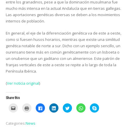
entre los granadinos, pese a que la dominación musulmana fue
mucho más intensa en la actual Andalucía que en tierras gallegas.
Las aportaciones genéticas diversas se deben a los movimientos
internos de población.
En general, el eje de la diferenciación genética va de este a oeste,
como si fuesen husos horarios, mientras que existe una similitud
genética notable de norte a sur. Dicho con un ejemplo sencillo, un
ourensano tiene más en común genéticamente con un lisboeta o
un onubense que un gaditano con un almeriense. Este patrón de
franjas verticales de este a oeste se repite a lo largo de toda la
Península Ibérica.
(
Ver noticia original
)
Share this
C
C
C
C
C
C
C
l
l
l
l
l
l
l
i
i
i
i
i
i
i
c
c
c
c
c
c
c
k
k
k
k
k
k
k
Categories:
News
t
t
t
t
t
t
t
o
o
o
o
o
o
o