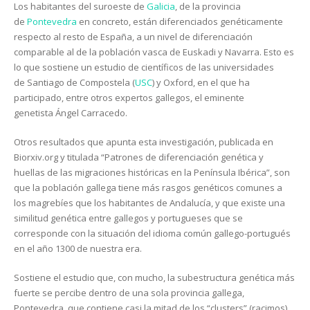
Los habitantes del suroeste de
Galicia
, de la provincia
de
Pontevedra
en concreto, están diferenciados genéticamente
respecto al resto de España, a un nivel de diferenciación
comparable al de la población vasca de Euskadi y Navarra. Esto es
lo que sostiene un estudio de científicos de las universidades
de Santiago de Compostela (
USC
) y Oxford, en el que ha
participado, entre otros expertos gallegos, el eminente
genetista Ángel Carracedo.
Otros resultados que apunta esta investigación, publicada en
Biorxiv.org y titulada “Patrones de diferenciación genética y
huellas de las migraciones históricas en la Península Ibérica”, son
que la población gallega tiene más rasgos genéticos comunes a
los magrebíes que los habitantes de Andalucía, y que existe una
similitud genética entre gallegos y portugueses que se
corresponde con la situación del idioma común gallego-portugués
en el año 1300 de nuestra era.
Sostiene el estudio que, con mucho, la subestructura genética más
fuerte se percibe dentro de una sola provincia gallega,
Pontevedra, que contiene casi la mitad de los “clusters” (racimos)