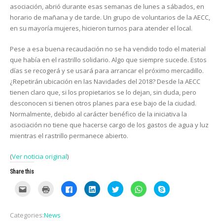
asociación, abrió durante esas semanas de lunes a sábados, en
horario de mañana y de tarde. Un grupo de voluntarios de la AECC,
en su mayoría mujeres, hicieron turnos para atender el local.
Pese a esa buena recaudación no se ha vendido todo el material
que había en el rastrillo solidario. Algo que siempre sucede. Estos
días se recogerá y se usará para arrancar el próximo mercadillo.
¿Repetirán ubicación en las Navidades del 2018? Desde la AECC
tienen claro que, si los propietarios se lo dejan, sin duda, pero
desconocen si tienen otros planes para ese bajo de la ciudad.
Normalmente, debido al carácter benéfico de la iniciativa la
asociación no tiene que hacerse cargo de los gastos de agua y luz
mientras el rastrillo permanece abierto.
(
Ver noticia original
)
Share this
C
C
C
C
C
C
C
l
l
l
l
l
l
l
i
i
i
i
i
i
i
c
c
c
c
c
c
c
k
k
k
k
k
k
k
Categories:
News
t
t
t
t
t
t
t