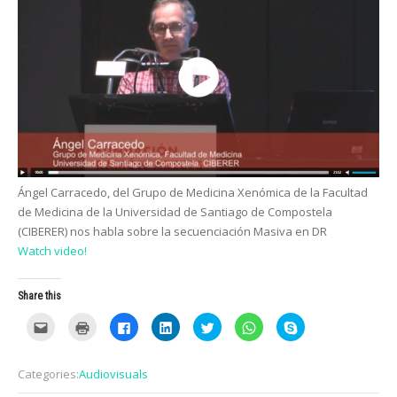
Ángel Carracedo, del Grupo de Medicina Xenómica de la Facultad
de Medicina de la Universidad de Santiago de Compostela
(CIBERER) nos habla sobre la secuenciación Masiva en DR
Watch video!
Share this
C
C
C
C
C
C
C
l
l
l
l
l
l
l
i
i
i
i
i
i
i
c
c
c
c
c
c
c
k
k
k
k
k
k
k
Categories:
Audiovisuals
t
t
t
t
t
t
t
o
o
o
o
o
o
o