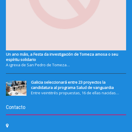
Un ano máis, a Festa da investigación de Tomeza amosa o seu
espíritu solidario
A igrexa de San Pedro de Tomeza…
Galicia seleccionará entre 23 proyectos la
candidatura al programa Salud de vanguardia
Entre veintitrés propuestas, 16 de ellas nacidas…
Contacto