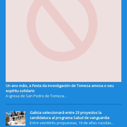
Un ano máis, a Festa da investigación de Tomeza amosa o seu
espíritu solidario
A igrexa de San Pedro de Tomeza…
Galicia seleccionará entre 23 proyectos la
candidatura al programa Salud de vanguardia
Entre veintitrés propuestas, 16 de ellas nacidas…