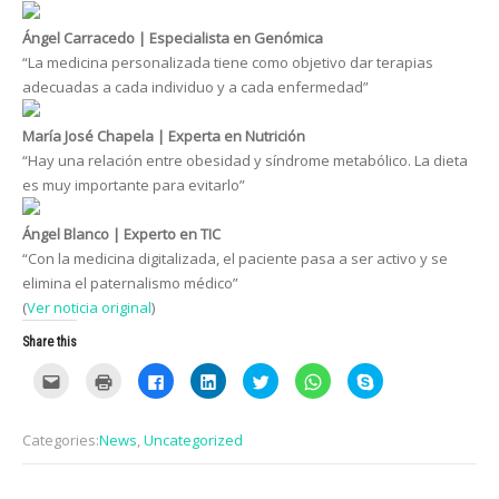
Ángel Carracedo | Especialista en Genómica
“La medicina personalizada tiene como objetivo dar terapias
adecuadas a cada individuo y a cada enfermedad”
María José Chapela | Experta en Nutrición
“Hay una relación entre obesidad y síndrome metabólico. La dieta
es muy importante para evitarlo”
Ángel Blanco | Experto en TIC
“Con la medicina digitalizada, el paciente pasa a ser activo y se
elimina el paternalismo médico”
(
Ver noticia original
)
Share this
C
C
C
C
C
C
C
l
l
l
l
l
l
l
i
i
i
i
i
i
i
c
c
c
c
c
c
c
k
k
k
k
k
k
k
Categories:
News
,
Uncategorized
t
t
t
t
t
t
t
o
o
o
o
o
o
o
e
p
s
s
s
s
s
m
r
h
h
h
h
h
a
i
a
a
a
a
a