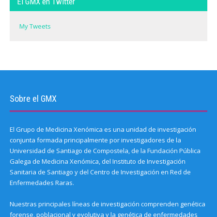
El GMX en Twitter
w
n
n
d
n
w
w
d
d
o
d
)
i
o
o
w
o
n
w
w
)
w
d
)
)
)
My Tweets
o
w
)
Sobre el GMX
El Grupo de Medicina Xenómica es una unidad de investigación
conjunta formada principalmente por investigadores de la
Universidad de Santiago de Compostela, de la Fundación Pública
Galega de Medicina Xenómica, del Instituto de Investigación
Sanitaria de Santiago y del Centro de Investigación en Red de
Enfermedades Raras.
Nuestras principales líneas de investigación comprenden genética
forense, poblacional y evolutiva y la genética de enfermedades