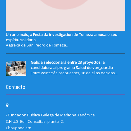
Un ano máis, a Festa da investigación de Tomeza amosa o seu
espíritu solidario
A igrexa de San Pedro de Tomeza…
Galicia seleccionará entre 23 proyectos la
candidatura al programa Salud de vanguardia
Entre veintitrés propuestas, 16 de ellas nacidas…
Contacto
- Fundación Pública Galega de Medicina Xenómica.
C.H.U.S. Edif Consultas, planta -2.
Choupana s/n