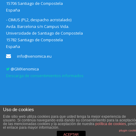
15706 Santiago de Compostela
España
- CIMUS (PL2, despacho acristalado)
Avda. Barcelona s/n Campus Vida.
Universidade de Santiago de Compostela
15782 Santiago de Compostela
España
info@xenomica.eu
@GMXenomica
Descarga de consentimientos informados
Uso de cookies
Este sitio web utiliza cookies para que usted tenga la mejor experiencia de
usuario. Si continúa navegando está dando su consentimiento para la aceptació
de las mencionadas cookies y la aceptación de nuestra
política de cookies
, pinc
Aviso legal, Condiciones de uso y Política de privacidad
el enlace para mayor información.
Diseño web
Communication Sociale
plugin cook
ACEPTAR