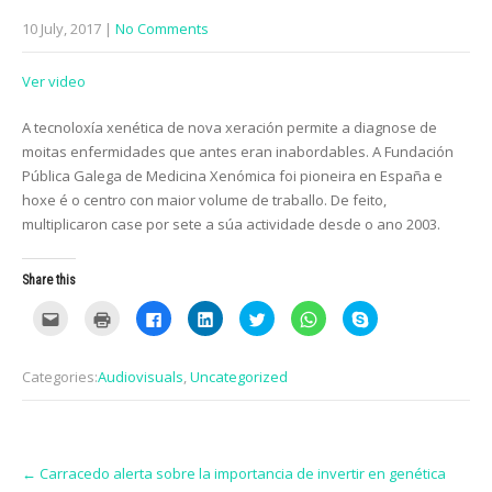
10 July, 2017
|
No Comments
Ver video
A tecnoloxía xenética de nova xeración permite a diagnose de
moitas enfermidades que antes eran inabordables. A Fundación
Pública Galega de Medicina Xenómica foi pioneira en España e
hoxe é o centro con maior volume de traballo. De feito,
multiplicaron case por sete a súa actividade desde o ano 2003.
Share this
C
C
C
C
C
C
C
l
l
l
l
l
l
l
i
i
i
i
i
i
i
c
c
c
c
c
c
c
k
k
k
k
k
k
k
Categories:
Audiovisuals
,
Uncategorized
t
t
t
t
t
t
t
o
o
o
o
o
o
o
e
p
s
s
s
s
s
m
r
h
h
h
h
h
a
i
a
a
a
a
a
i
n
r
r
r
r
r
Post
l
t
e
e
e
e
e
t
(
o
o
o
o
o
←
Carracedo alerta sobre la importancia de invertir en genética
navigation
h
O
n
n
n
n
n