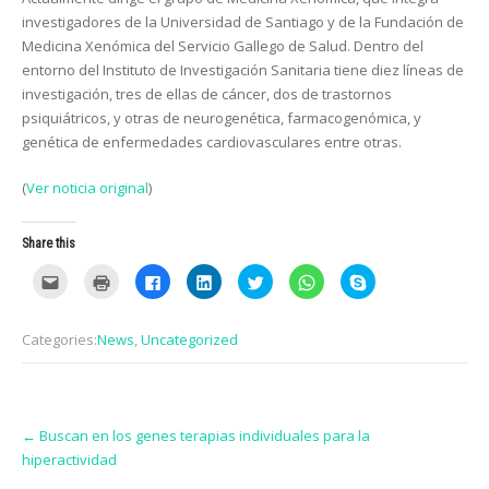
investigadores de la Universidad de Santiago y de la Fundación de
Medicina Xenómica del Servicio Gallego de Salud. Dentro del
entorno del Instituto de Investigación Sanitaria tiene diez líneas de
investigación, tres de ellas de cáncer, dos de trastornos
psiquiátricos, y otras de neurogenética, farmacogenómica, y
genética de enfermedades cardiovasculares entre otras.
(
Ver noticia original
)
Share this
C
C
C
C
C
C
C
l
l
l
l
l
l
l
i
i
i
i
i
i
i
c
c
c
c
c
c
c
k
k
k
k
k
k
k
Categories:
News
,
Uncategorized
t
t
t
t
t
t
t
o
o
o
o
o
o
o
e
p
s
s
s
s
s
m
r
h
h
h
h
h
a
i
a
a
a
a
a
i
n
r
r
r
r
r
Post
l
t
e
e
e
e
e
t
(
o
o
o
o
o
←
Buscan en los genes terapias individuales para la
navigation
h
O
n
n
n
n
n
hiperactividad
i
p
F
L
T
W
S
s
e
a
i
w
h
k
t
n
c
n
i
a
y