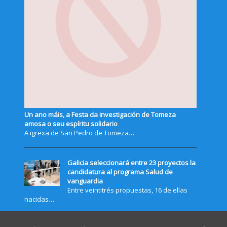
Un ano máis, a Festa da investigación de Tomeza
amosa o seu espíritu solidario
A igrexa de San Pedro de Tomeza…
Galicia seleccionará entre 23 proyectos la
candidatura al programa Salud de
vanguardia
Entre veintitrés propuestas, 16 de ellas
nacidas…