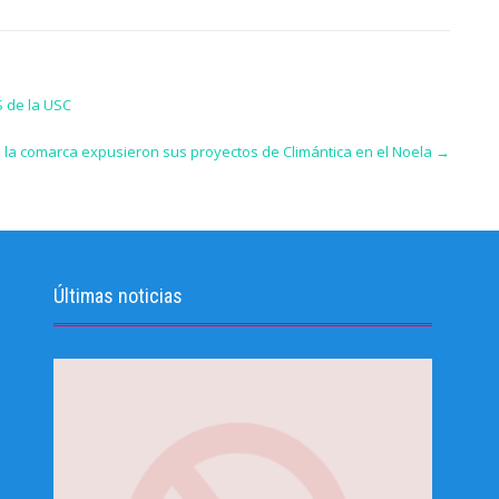
 de la USC
de la comarca expusieron sus proyectos de Climántica en el Noela
→
Últimas noticias