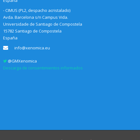
España
- CIMUS (PL2, despacho acristalado)
Avda. Barcelona s/n Campus Vida.
Universidade de Santiago de Compostela
15782 Santiago de Compostela
España
info@xenomica.eu
@GMXenomica
Descarga de consentimientos informados