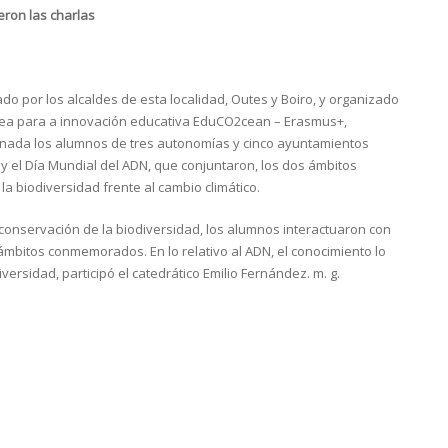
eron las charlas
ado por los alcaldes de esta localidad, Outes y Boiro, y organizado
opea para a innovación educativa EduCO2cean – Erasmus+,
ornada los alumnos de tres autonomías y cinco ayuntamientos
a y el Día Mundial del ADN, que conjuntaron, los dos ámbitos
a biodiversidad frente al cambio climático.
 conservación de la biodiversidad, los alumnos interactuaron con
ámbitos conmemorados. En lo relativo al ADN, el conocimiento lo
versidad, participó el catedrático Emilio Fernández. m. g.