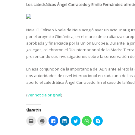
Los catedráticos Ángel Carracedo y Emilio Fernández ofreci
Noia. El Coliseo Noela de Noia acogió ayer un acto. inaugur
por el proyecto Climántica, en el marco de su alianza eur
aprobada y financiada por la Unión Europea. Durante la j
gallegos, celebraron el Día Internacional de la Madre Tierr
presentando sus investigaciones sobre la conservación de l
En esa conjunción de la importancia del ADN ante el reto la
dos autoridades de nivel internacional en cada uno de los 
aportó el catedrático Ángel Carracedo. En el caso de la Biodi
(
Ver noticia original
)
Share this
C
C
C
C
C
C
C
l
l
l
l
l
l
l
i
i
i
i
i
i
i
c
c
c
c
c
c
c
k
k
k
k
k
k
k