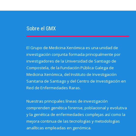
f
n
o
d
e
A
(
r
n
o
I
r
p
O
i
e
k
n
(
p
p
e
w
(
(
O
(
e
n
w
O
O
p
O
n
d
i
p
p
e
p
s
(
n
e
e
n
e
i
O
d
n
n
s
n
n
Sobre el GMX
p
o
s
s
i
s
n
e
w
i
i
n
i
e
n
)
n
n
n
n
w
s
n
n
e
n
w
i
e
e
w
e
i
El Grupo de Medicina Xenómica es una unidad de
n
w
w
w
w
n
n
w
w
i
w
d
investigación conjunta formada principalmente por
e
i
i
n
i
o
w
n
n
d
n
w
investigadores de la Universidad de Santiago de
w
d
d
o
d
)
i
o
o
w
o
Compostela, de la Fundación Pública Galega de
n
w
w
)
w
Medicina Xenómica, del Instituto de Investigación
d
)
)
)
o
Sanitaria de Santiago y del Centro de Investigación en
w
)
Red de Enfermedades Raras.
Nuestras principales líneas de investigación
comprenden genética forense, poblacional y evolutiva
y la genética de enfermedades complejas así como la
mejora continua de las tecnologías y metodologías
analíticas empleadas en genómica.