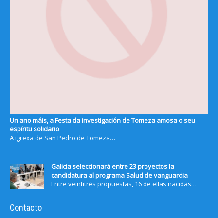
Un ano máis, a Festa da investigación de Tomeza amosa o seu
espíritu solidario
A igrexa de San Pedro de Tomeza…
Galicia seleccionará entre 23 proyectos la
candidatura al programa Salud de vanguardia
Entre veintitrés propuestas, 16 de ellas nacidas…
Contacto