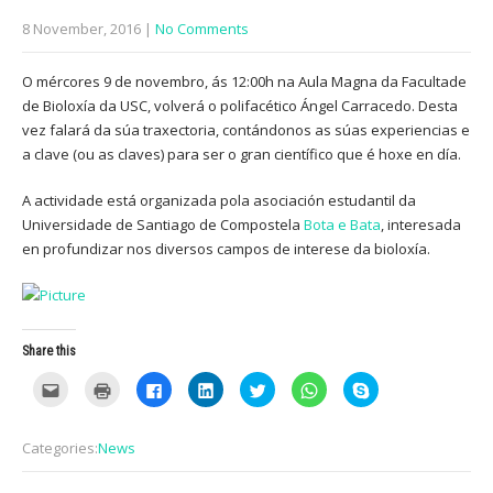
8 November, 2016
|
No Comments
O mércores 9 de novembro, ás 12:00h na Aula Magna da Facultade
de Bioloxía da USC, volverá o polifacético Ángel Carracedo. Desta
vez falará da súa traxectoria, contándonos as súas experiencias e
a clave (ou as claves) para ser o gran científico que é hoxe en día.
A actividade está organizada pola asociación estudantil da
Universidade de Santiago de Compostela
Bota e Bata
, interesada
en profundizar nos diversos campos de interese da bioloxía.
Share this
C
C
C
C
C
C
C
l
l
l
l
l
l
l
i
i
i
i
i
i
i
c
c
c
c
c
c
c
k
k
k
k
k
k
k
Categories:
News
t
t
t
t
t
t
t
o
o
o
o
o
o
o
e
p
s
s
s
s
s
m
r
h
h
h
h
h