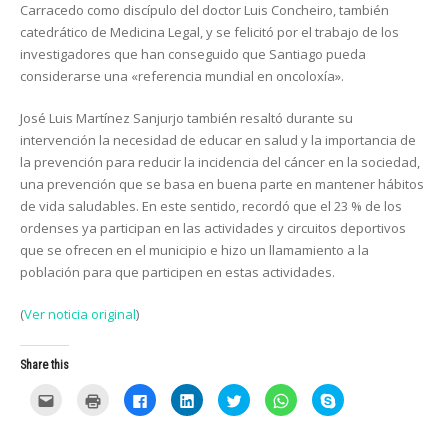
Carracedo como discípulo del doctor Luis Concheiro, también
catedrático de Medicina Legal, y se felicitó por el trabajo de los
investigadores que han conseguido que Santiago pueda
considerarse una «
referencia mundial en oncoloxía
».
José Luis Martínez Sanjurjo también resaltó durante su
intervención la necesidad de educar en salud y la importancia de
la prevención para reducir la incidencia del cáncer en la sociedad,
una prevención que se basa en buena parte en mantener hábitos
de vida saludables. En este sentido, recordó que el 23 % de los
ordenses ya participan en las actividades y circuitos deportivos
que se ofrecen en el municipio e hizo un llamamiento a la
población para que participen en estas actividades.
(
Ver noticia original
)
Share this
C
C
C
C
C
C
C
l
l
l
l
l
l
l
i
i
i
i
i
i
i
c
c
c
c
c
c
c
k
k
k
k
k
k
k