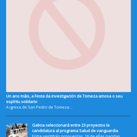
Un ano máis, a Festa da investigación de Tomeza amosa o seu
espíritu solidario
A igrexa de San Pedro de Tomeza…
Galicia seleccionará entre 23 proyectos la
candidatura al programa Salud de vanguardia
Entre veintitrés propuestas, 16 de ellas nacidas…