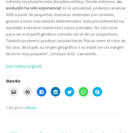
ochenta revolucionó esta disciplina médica. Desde entonces,
su
evolución ha sido exponencial
. En la actualidad, podemos analizar
ADN a partir de pequeñas muestras obtenidas por contacto,
gracias a unos marcadores determinados. Este procedimiento ha
ayudado a resolver numerosos casos policiales. No sólo sirve
para ver si el perfil genético coincide con el de un sospechoso.
También podemos predecir características físicas como el color de
los ojos, de la piel, su origen geográfico o su edad con un margen
de error muy pequeño”, concluyó el Dr. Carracedo.
(
Ver noticia original
)
Share this
C
C
C
C
C
C
C
l
l
l
l
l
l
l
i
i
i
i
i
i
i
c
c
c
c
c
c
c
k
k
k
k
k
k
k
Categories:
News
t
t
t
t
t
t
t
o
o
o
o
o
o
o
e
p
s
s
s
s
s
m
r
h
h
h
h
h
a
i
a
a
a
a
a
i
n
r
r
r
r
r
Post
l
t
e
e
e
e
e