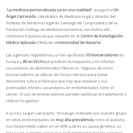
“
La medicina personalizada ya es una realidad
”, aseguró el
Dr.
Ángel Carracedo
, catedrático de Medicina Legal y director del
Instituto de Medicina Legal de Santiago de Compostela y de la
Fundación Gallega de Medicina Genómica, con motivo del
seminario traslacional que impartió en el
Centro de Investigación
Médica Aplicada
(CIMA) de la
Universidad de Navarra
.
Las agencias reguladoras ya han aprobado
50 biomarcadores
en
Europa y
80 en EEUU
que predicen la respuesta y los efectos
secundarios de determinados fármacos. “Algunos de estos
biomarcadores se utilizan de forma rutinaria para tomar
decisiones sobre el fármaco que hay que emplear y sus
potenciales efectos secundarios en enfermedades como el
cáncer. El uso de biomarcadores permite optimizar el tratamiento y
reducir los gastos”.
A su vez, según Carracedo, “el trabajo realizado por nuestro grupo
en otras enfermedades de
muy alta prevalencia
, como el autismo,
nos ha permitido saber en un 40% cuál es su causa genética. La
lista va en aumento, por lo que es fundamental que los sistemas